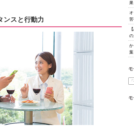
果
オ
タンスと行動力
苦
【
の
か
葉
モ
モ