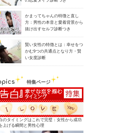
の恋愛タイプ診断つき
かまってちゃんの特徴と直し
方：男性の本音と愛着背景から
抜け出すセルフ診断つき
賢い女性の特徴とは：幸せをつ
かむ9つの共通点となり方・賢
い女度診断
opics
特集ページ
白のタイミングはこれで完璧：女性から成功
を上げる瞬間と男性心理