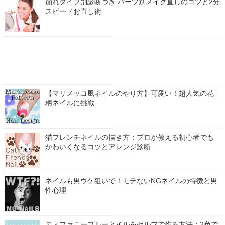
崩れタイプ別診断つき パーツ別メイク直しのコツと2分
スピードお直し術
【マリメッコ風ネイルのやり方】可愛い！超人気の花
柄ネイルに挑戦
猫フレンチネイルの描き方：プロが教える初心者でも
かわいくなるコツとアレンジ診断
ネイルも男ウケ狙いで！モテないNGネイルの特徴と男
性心理
ティファニーブルーネイルをセルフで作る方法：2色で