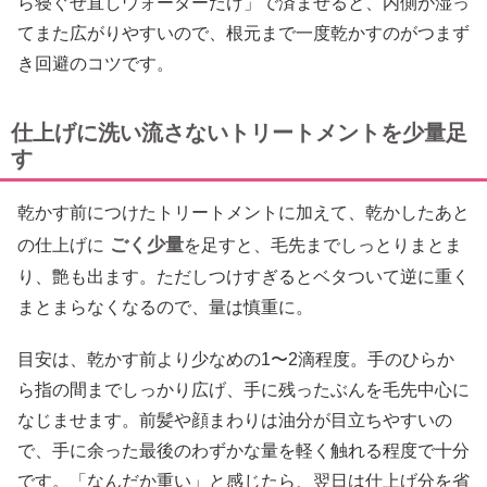
ら寝ぐせ直しウォーターだけ」で済ませると、内側が湿っ
てまた広がりやすいので、根元まで一度乾かすのがつまず
き回避のコツです。
仕上げに洗い流さないトリートメントを少量足
す
乾かす前につけたトリートメントに加えて、乾かしたあと
ごく少量
の仕上げに
を足すと、毛先までしっとりまとま
り、艶も出ます。ただしつけすぎるとベタついて逆に重く
まとまらなくなるので、量は慎重に。
目安は、乾かす前より少なめの1〜2滴程度。手のひらか
ら指の間までしっかり広げ、手に残ったぶんを毛先中心に
なじませます。前髪や顔まわりは油分が目立ちやすいの
で、手に余った最後のわずかな量を軽く触れる程度で十分
です。「なんだか重い」と感じたら、翌日は仕上げ分を省