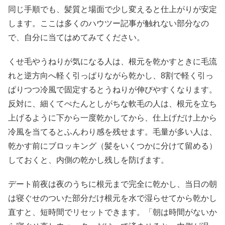
同じ手順でも、髪質と場面で少し変えると仕上がりが安定
します。ここは多くのハウツー記事が触れない部分なの
で、自分に当てはめてみてください。
くせ毛やうねりが気になる人は、根元を乾かすときに毛流
れと逆方向へ軽く引っぱりながら乾かし、8割で軽く引っ
ぱりつつ冷風で固定するとうねりが伸びやすくなります。
反対に、細くてぺたんとしがちな軟毛の人は、根元を立ち
上げるように下から一度乾かしてから、仕上げだけ上から
冷風を当てるとふんわり感を残せます。毛量が多い人は、
乾かす前にブロッキング（髪をいくつかに分けて留める）
しておくと、内側の乾かし残しを防げます。
デート前夜は夜のうちに根元まで完全に乾かし、当日の朝
は寝ぐせのついた部分だけ根元を水で湿らせてから乾かし
直すと、短時間でリセットできます。「朝は時間がないか