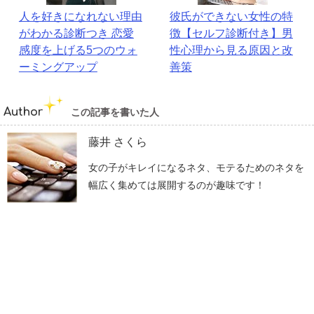
人を好きになれない理由
彼氏ができない女性の特
がわかる診断つき 恋愛
徴【セルフ診断付き】男
感度を上げる5つのウォ
性心理から見る原因と改
ーミングアップ
善策
Author
この記事を書いた人
藤井 さくら
女の子がキレイになるネタ、モテるためのネタを
幅広く集めては展開するのが趣味です！