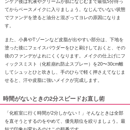
ンケア後は乳液やクリームが肌になじむまで最低5分待っ
てからベースメイクに入りましょう。なじんでいない状態
でファンデを塗ると油分と混ざってヨレの原因になりま
す。
また、小鼻やTゾーンなど皮脂が出やすい部分は、下地を
塗った後にフェイスパウダーをひと刷けしておくと、その
後のファンデがよれにくくなります。メイクの仕上げにフ
ィックスミスト（化粧崩れ防止スプレー）を20〜30cm離
してシュッとひと吹きし、手のひらで軽く押さえてなじま
せると、汗や皮脂に強いメイクが完成します。
時間がないときの2分スピードお直し術
「化粧室に行く時間が2分しかない！」そんなときは全部
を直そうとするのをやめて、優先順位を絞りましょう。最
短で印象が変わるのはこの順番です。