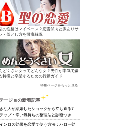
型の性格はマイペース？恋愛傾向と脈ありサ
ン・落とし方を徹底解説
んどくさい女ってどんな女？男性が本気で嫌
る特徴と卒業するための行動ガイド
特集ページをもっと見る
テージョの新着記事
きな人が結婚したショックから立ち直る7
テップ：辛い気持ちの整理法と診断つき
インロス効果を恋愛で使う方法：ハロー効