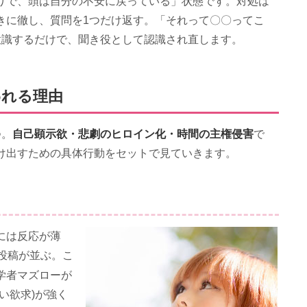
りで、頭は自分の不安に戻っている」状態です。対処は
きに徹し、質問を1つだけ返す。「それって〇〇ってこ
意識するだけで、聞き役として認識され直します。
われる理由
自己顕示欲・悲劇のヒロイン化・時間の主権侵害
つ。
で
け出すための具体行動をセットで見ていきます。
には反応が薄
投稿が並ぶ。こ
学者マズローが
い欲求)が強く