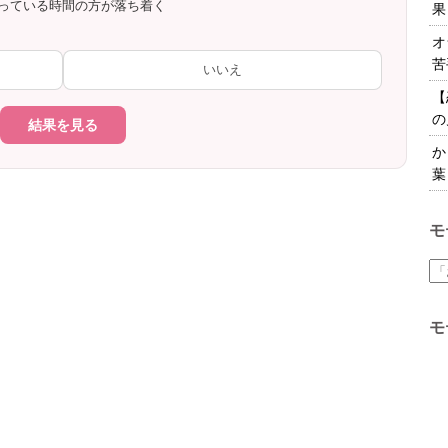
取っている時間の方が落ち着く
果
オ
苦
いいえ
【
の
結果を見る
か
葉
モ
モ