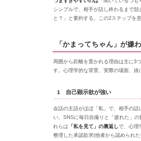
つまずきやすいのは
「聞いているつも
シンプルで、相手が話し終わるまで頷
と？」と要約する。この2ステップを
「かまってちゃん」が嫌
周囲から距離を置かれる理由は主に3
す。心理学的な背景、実際の場面、抜
1 自己顕示欲が強い
会話の主語がほぼ「私」で、相手の話
い。SNSに毎日自撮りと「疲れた」の
「私を見て」の裏返し
れらは
で、心理
整理した承認欲求(他者から認められた