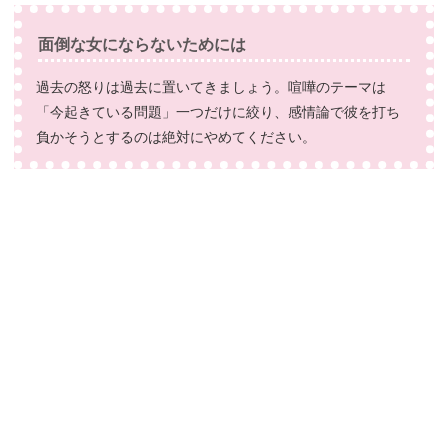
面倒な女にならないためには
過去の怒りは過去に置いてきましょう。喧嘩のテーマは
「今起きている問題」一つだけに絞り、感情論で彼を打ち
負かそうとするのは絶対にやめてください。