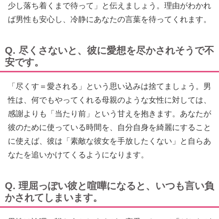
少し落ち着くまで待って」と伝えましょう。理由がわかれ
ば男性も安心し、冷静にあなたの言葉を待ってくれます。
Q. 尽くさないと、彼に愛想を尽かされそうで不
安です。
「尽くす＝愛される」という思い込みは捨てましょう。男
性は、何でもやってくれる母親のような女性に対しては、
感謝よりも「当たり前」という甘えを抱きます。あなたが
彼のために使っている時間を、自分自身を綺麗にすること
に使えば、彼は「素敵な彼女を手放したくない」と自らあ
なたを追いかけてくるようになります。
Q. 理屈っぽい彼と喧嘩になると、いつも言い負
かされてしまいます。