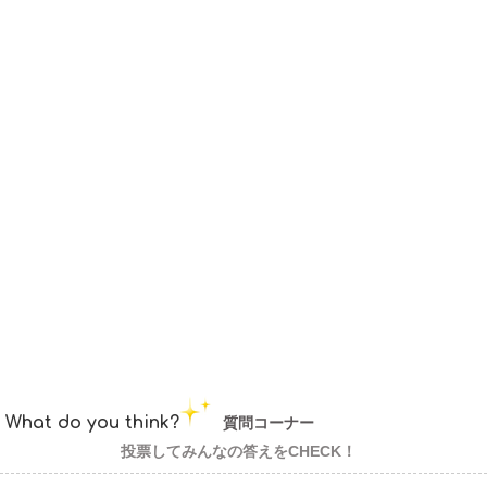
What do you think?
質問コーナー
投票してみんなの答えをCHECK！