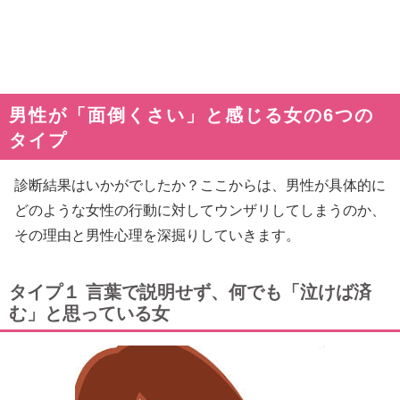
男性が「面倒くさい」と感じる女の6つの
タイプ
診断結果はいかがでしたか？ここからは、男性が具体的に
どのような女性の行動に対してウンザリしてしまうのか、
その理由と男性心理を深掘りしていきます。
タイプ１ 言葉で説明せず、何でも「泣けば済
む」と思っている女