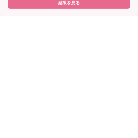
結果を見る