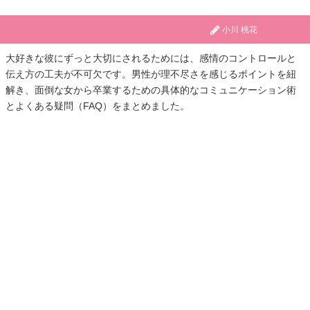
小川 桃花
大好きな彼にずっと大切にされるためには、感情のコントロールと
伝え方の工夫が不可欠です。男性が理不尽さを感じるポイントを紐
解き、面倒な女から卒業するための具体的なコミュニケーション術
とよくある疑問（FAQ）をまとめました。