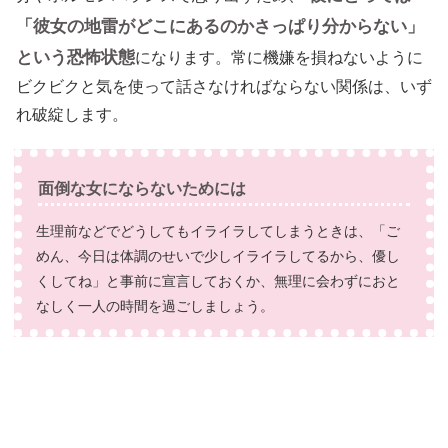
「彼女の地雷がどこにあるのかさっぱり分からない」
という恐怖状態
になります。常に機嫌を損ねないように
ビクビクと気を使って話さなければならない関係は、いず
れ破綻します。
面倒な女にならないためには
生理前などでどうしてもイライラしてしまうときは、「ご
めん、今日は体調のせいで少しイライラしてるから、優し
くしてね」と事前に宣言しておくか、無理に会わずにおと
なしく一人の時間を過ごしましょう。