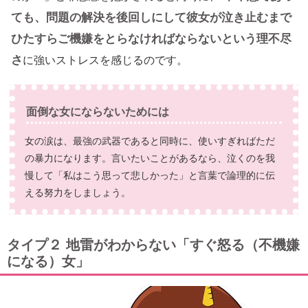
ても、問題の解決を後回しにして彼女が泣き止むまで
ひたすらご機嫌をとらなければならないという理不尽
さ
に強いストレスを感じるのです。
面倒な女にならないためには
女の涙は、最強の武器であると同時に、使いすぎればただ
の暴力になります。言いたいことがあるなら、泣くのを我
慢して「私はこう思って悲しかった」と言葉で論理的に伝
える努力をしましょう。
タイプ２ 地雷がわからない「すぐ怒る（不機嫌
になる）女」