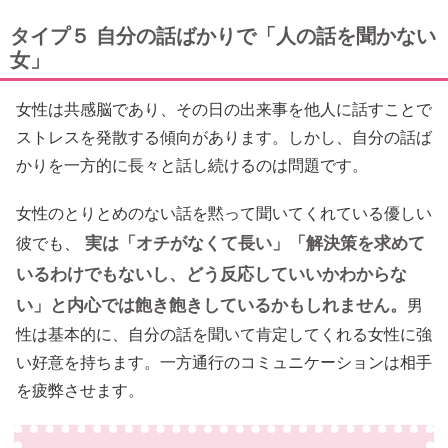
タイプ５ 自分の話ばかりで「人の話を聞かない
女」
女性は共感脳であり、その日の出来事を他人に話すことで
ストレスを発散する傾向があります。しかし、自分の話ば
かりを一方的に長々と話し続けるのは問題です。
女性のとりとめのない話を黙って聞いてくれている優しい
実は「オチがなくて長い」「解決策を求めて
彼でも、
いるわけでもないし、どう反応していいかわからな
い」と内心では飽き飽きしているかもしれません。
男
性は基本的に、自分の話を聞いて肯定してくれる女性に強
い好意を持ちます。一方通行のコミュニケーションは相手
を疲弊させます。