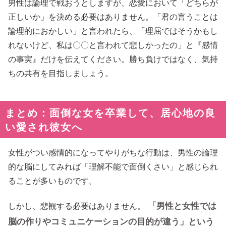
男性は論理で戦おうとしますが、恋愛において「どちらが
正しいか」を決める必要はありません。「君の言うことは
論理的におかしい」と言われたら、「理屈ではそうかもし
れないけど、私は〇〇と言われて悲しかったの」と『感情
の事実』だけを伝えてください。勝ち負けではなく、気持
ちの共有を目指しましょう。
まとめ：面倒な女を卒業して、居心地の良
い愛され彼女へ
女性がつい感情的になってやりがちな行動は、男性の論理
的な脳にしてみれば「理解不能で面倒くさい」と感じられ
ることが多いものです。
「男性と女性では
しかし、悲観する必要はありません。
脳の作りやコミュニケーションの目的が違う」という