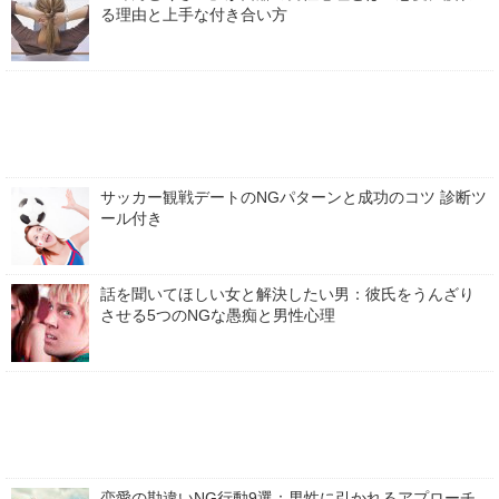
る理由と上手な付き合い方
サッカー観戦デートのNGパターンと成功のコツ 診断ツ
ール付き
話を聞いてほしい女と解決したい男：彼氏をうんざり
させる5つのNGな愚痴と男性心理
恋愛の勘違いNG行動9選：男性に引かれるアプローチ