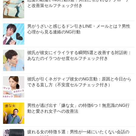
と改善策セルフチェック付き
男がうざいと感じるドン引きLINE・メールとは？男性
心理から見る連絡のNG行動
彼氏が彼女にイライラする瞬間5選と改善する対話術：
あなたのイラつかせ度セルフチェック付き
彼氏が引くネガティブ彼女のNG言動：原因と今日から
できる直し方（不安度セルフチェック付き）
男性が逃げ出す「嫌な女」の特徴6つ！無意識のNG行
動と愛され女子への改善法
疲れる女の特徴５選：男性が一緒にいたくない会話の