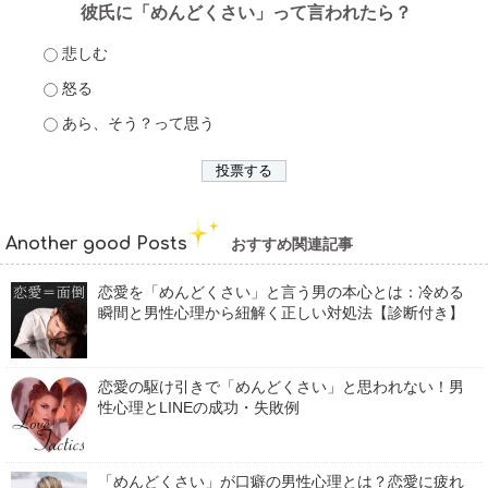
彼氏に「めんどくさい」って言われたら？
悲しむ
怒る
あら、そう？って思う
Another good Posts
おすすめ関連記事
恋愛を「めんどくさい」と言う男の本心とは：冷める
瞬間と男性心理から紐解く正しい対処法【診断付き】
恋愛の駆け引きで「めんどくさい」と思われない！男
性心理とLINEの成功・失敗例
「めんどくさい」が口癖の男性心理とは？恋愛に疲れ