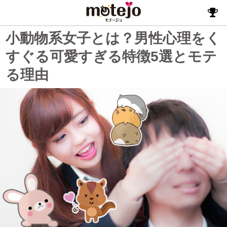
小動物系女子とは？男性心理をく
すぐる可愛すぎる特徴5選とモテ
る理由