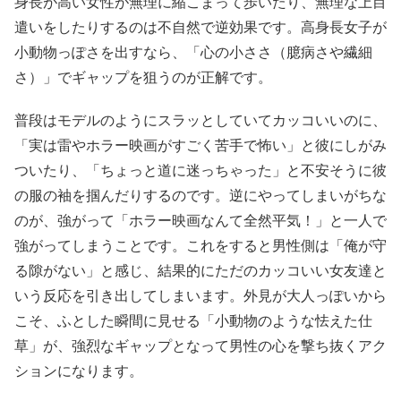
身長が高い女性が無理に縮こまって歩いたり、無理な上目
遣いをしたりするのは不自然で逆効果です。高身長女子が
小動物っぽさを出すなら、「心の小ささ（臆病さや繊細
さ）」でギャップを狙うのが正解です。
普段はモデルのようにスラッとしていてカッコいいのに、
「実は雷やホラー映画がすごく苦手で怖い」と彼にしがみ
ついたり、「ちょっと道に迷っちゃった」と不安そうに彼
の服の袖を掴んだりするのです。逆にやってしまいがちな
のが、強がって「ホラー映画なんて全然平気！」と一人で
強がってしまうことです。これをすると男性側は「俺が守
る隙がない」と感じ、結果的にただのカッコいい女友達と
いう反応を引き出してしまいます。外見が大人っぽいから
こそ、ふとした瞬間に見せる「小動物のような怯えた仕
草」が、強烈なギャップとなって男性の心を撃ち抜くアク
ションになります。