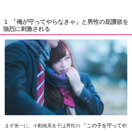
１ 「俺が守ってやらなきゃ」と男性の庇護欲を
強烈に刺激される
「この子を守ってや
まず第一に、小動物系女子は男性の