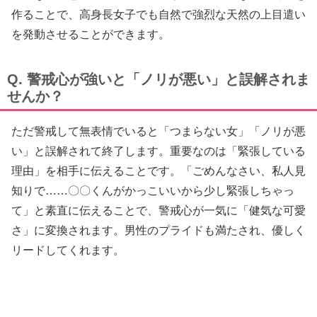
作ることで、高身長女子でも自然で強烈な天然の上目遣い
を発動させることができます。
Q. 警戒心が強いと「ノリが悪い」と誤解されま
せんか？
ただ警戒して無表情でいると「つまらない女」「ノリが悪
い」と誤解されて終了します。重要なのは「緊張している
理由」を相手に伝えることです。「ごめんなさい、私人見
知りで……〇〇くんがかっこいいから少し緊張しちゃっ
て」と素直に伝えることで、警戒心が一気に「健気な可愛
さ」に変換されます。男性のプライドも満たされ、優しく
リードしてくれます。