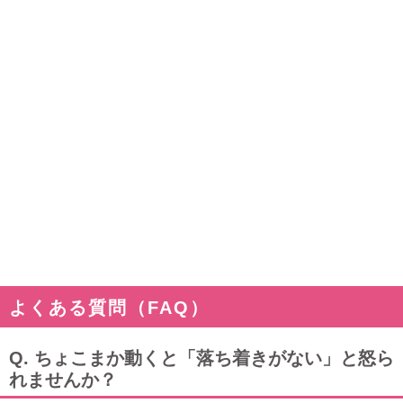
よくある質問（FAQ）
Q. ちょこまか動くと「落ち着きがない」と怒ら
れませんか？