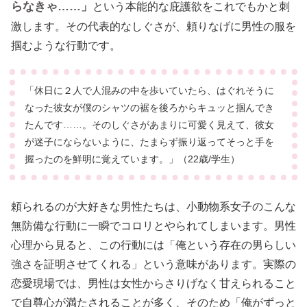
らなきゃ……」
という本能的な庇護欲をこれでもかと刺
激します。その代表的なしぐさが、頼りなげに男性の服を
掴むような行動です。
「休日に２人で人混みの中を歩いていたら、はぐれそうに
なった彼女が僕のシャツの裾を後ろからキュッと掴んでき
たんです……。そのしぐさがあまりに可愛く見えて、彼女
が迷子にならないように、たまらず振り返ってそっと手を
握ったのを鮮明に覚えています。」（22歳/学生）
頼られるのが大好きな男性たちは、小動物系女子のこんな
無防備な行動に一瞬でコロリとやられてしまいます。男性
心理から見ると、この行動には「俺という存在の男らしい
強さを証明させてくれる」という意味があります。実際の
恋愛現場では、男性は女性からさりげなく甘えられること
で自尊心が満たされることが多く、そのため「俺がずっと