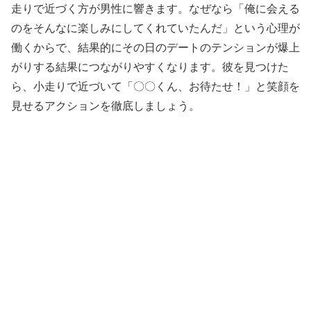
走りで近づく方が男性に響きます。なぜなら「俺に会える
のをそんなに楽しみにしてくれていたんだ」という心理が
働くからで、結果的にその日のデートのテンションが爆上
がりする結果につながりやすくなります。彼を見つけた
ら、小走りで近づいて「〇〇くん、お待たせ！」と笑顔を
見せるアクションを徹底しましょう。