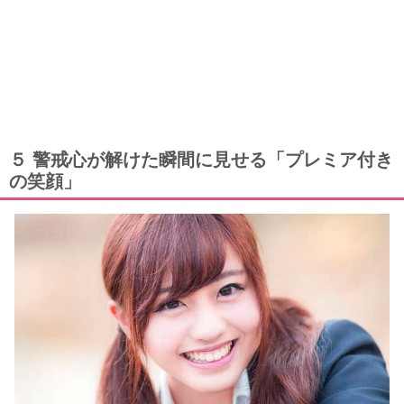
５ 警戒心が解けた瞬間に見せる「プレミア付き
の笑顔」