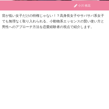
小川 桃花
背が低い女子だけの特権じゃない！？高身長女子やサバサバ系女子
でも無理なく取り入れられる、小動物系エッセンスの賢い使い方と
男性へのアプローチ方法を恋愛経験者の視点で紹介します。