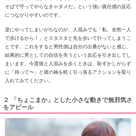
そばで守ってやらなきゃダメだ」という強い責任感の反応
につながりやすいのです。
逆にやってしまいがちなのが、人混みでも「私、全然一人
で歩けるから！」とスタスタと先を歩いて行ってしまうこ
とです。これをすると男性側は自分の出番がないと感じ、
結果的に男としての自信を失うという反応を引き出してし
まいます。今度彼と人混みを歩くときは、恥ずかしがらず
に「待って〜」と彼の袖を軽く引っ張るアクションを取り
入れてみてください。
２ 「ちょこまか」とした小さな動きで無邪気さ
をアピール