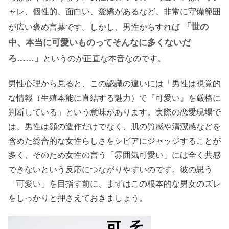
ャレ、個性的、面白い、愛嬌があるなど、非常に守備範囲
「世の
が広い褒め言葉です。しかし、男性からすれば
中、本当に可愛いものってそんなに多くないだ
ろ……」
というのが正直な本音なのです。
男性心理から見ると、この認識の違いには「男性は視覚的
な情報（生殖本能に直結する魅力）で『可愛い』を厳格に
判断している」という意味があります。実際の恋愛現場で
は、男性は顔の造作だけでなく、肌の質感や清潔感などを
含めた総合的な女性らしさをシビアにジャッジすることが
多く、そのため女性の言う「雰囲気可愛い」には全く共感
できないという反応につながりやすいのです。彼の思う
「可愛い」を目指す前に、まずはこの根本的な男女のズレ
をしっかりと押さえておきましょう。