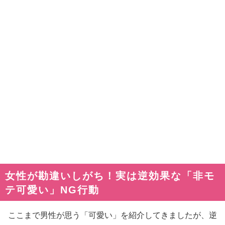
女性が勘違いしがち！実は逆効果な「非モ
テ可愛い」NG行動
ここまで男性が思う「可愛い」を紹介してきましたが、逆