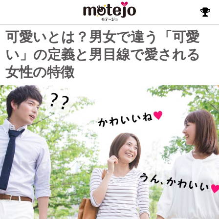
可愛いとは？男女で違う「可愛
い」の定義と男目線で愛される
女性の特徴