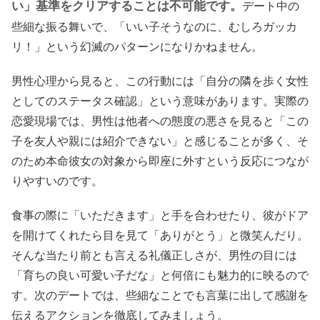
い」基準をクリアすることは不可能です。
デート中の
些細な振る舞いで、「いい子そうなのに、むしろガッカ
リ！」という幻滅のパターンになりかねません。
男性心理から見ると、この行動には「自分の隣を歩く女性
としてのステータス確認」という意味があります。実際の
恋愛現場では、男性は他者への態度の悪さを見ると「この
子を友人や親には紹介できない」と感じることが多く、そ
のため本命彼女の対象から即座に外すという反応につなが
りやすいのです。
食事の際に「いただきます」と手を合わせたり、彼がドア
を開けてくれたら目を見て「ありがとう」と微笑んだり。
そんな当たり前とも言える礼儀正しさが、男性の目には
「育ちの良い可愛い子だな」と何倍にも魅力的に映るので
す。次のデートでは、些細なことでも言葉に出して感謝を
伝えるアクションを徹底してみましょう。