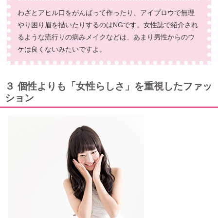
わざとアヒル口をがんばって作ったり、アイブロウで無理
やり困り眉を描いたりするのはNGです。女性誌で紹介され
るような流行りの病みメイクなどは、あまり男性からのウ
ケは良くないみたいですよ。
３ 個性よりも「女性らしさ」を重視したファッ
ション