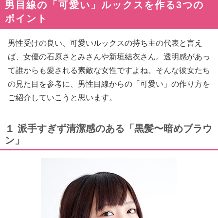
男目線の「可愛い」ルックスを作る3つの
ポイント
男性受けの良い、可愛いルックスの持ち主の代表と言え
ば、女優の石原さとみさんや新垣結衣さん。透明感があっ
て誰からも愛される素敵な女性ですよね。そんな彼女たち
の見た目を参考に、男性目線からの「可愛い」の作り方を
ご紹介していこうと思います。
１ 派手すぎず清潔感のある「黒髪〜暗めブラウ
ン」