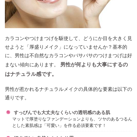
カラコンやつけまつげを駆使して、どうにか目を大きく見
せようと「厚盛りメイク」になっていませんか？基本的
に、男性は不自然なカラコンやバサバサのつけまつげは好
男性が何よりも大事にするの
まない傾向にあります。
はナチュラル感です。
男性が惹かれるナチュラルメイクの具体的な要素は以下の
通りです。
すっぴんでも大丈夫なくらいの透明感のある肌
マットで厚塗りなファンデーションよりも、ツヤのあるつるん
とした素肌感は「可愛い」を作る必須要素です！