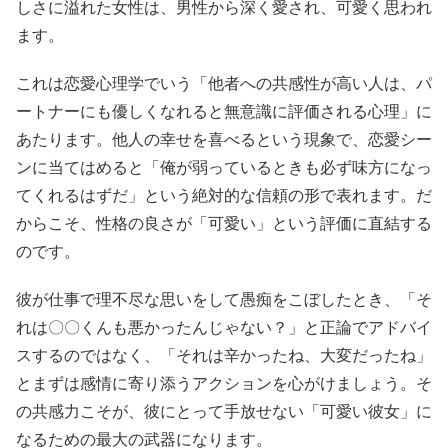
しさに溢れた女性は、男性から深く愛され、可愛く思われ
ます。
これは恋愛心理学でいう「他者への共感性が高い人は、パ
ートナーにも優しくなれると無意識に評価される心理」に
あたります。他人の幸せを喜べるという現象で、恋愛シー
ンに当てはめると「俺が弱っているときも必ず味方になっ
てくれるはずだ」という絶対的な信頼の形で表れます。だ
からこそ、性格の良さが「可愛い」という評価に直結する
のです。
彼が仕事で理不尽な思いをして愚痴をこぼしたとき、「そ
れは〇〇くんも悪かったんじゃない？」と正論でアドバイ
スするのではなく、「それは辛かったね、大変だったね」
とまずは感情に寄り添うアクションを心がけましょう。そ
の共感力こそが、彼にとって手放せない「可愛い彼女」に
なるための最大の武器になります。