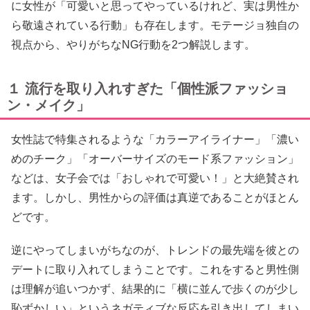
に女性が「可愛いと思ってやっているけれど、実は男性か
ら敬遠されている行動」も存在します。モテージョ独自の
視点から、やりがちなNG行動を2つ解説します。
１ 流行を取り入れすぎた「個性派ファッショ
ン・メイク」
女性誌で特集されるような「カラーアイライナー」「濃い
めのチーク」「オーバーサイズのモード系ファッション」
などは、女子会では「おしゃれで可愛い！」と大絶賛され
ます。しかし、男性からの評価は真逆であることがほとん
どです。
逆にやってしまいがちなのが、トレンドの最先端を彼との
デートに取り入れてしまうことです。これをすると男性側
は理解が追いつかず、結果的に「横に並んで歩くのが少し
恥ずかしい」というネガティブな反応を引き出してしまい