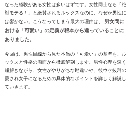
なった経験がある女性は多いはずです。女性同士なら「絶
対モテる！」と絶賛されるルックスなのに、なぜか男性に
男女間に
は響かない。こうなってしまう最大の理由は、
おける「可愛い」の定義が根本から違っていることに
ありました。
今回は、男性目線から見た本当の「可愛い」の基準を、ル
ックスと性格の両面から徹底解剖します。男性心理を深く
紐解きながら、女性がやりがちな勘違いや、彼ウケ抜群の
愛され女子になるための具体的なポイントを詳しく解説し
ていきます。