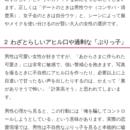
ます。正しくは「デートのときは男性ウケ（コンサバ・清
楚系）、女子会のときは自分ウケ」と、シーンによって服
やメイクを使い分けるのが賢い大人の女性の選択です。
２ わざとらしいアヒル口や過剰な「ぶりっ子」
男性は可愛い女性が好きですが、「あからさまに作られた
可愛さ」には非常に敏感で、強い警戒心を抱きます。写真
を撮るときに不自然にアヒル口を作ったり、必要以上に上
目遣いで甘ったるい声を出したりするのは、かえって「裏
がありそうで怖い」「計算高そう」と思われてしまいま
す。
男性心理から見ると、この行動には「俺を騙してコントロ
ールしようとしている」という意味があります。実際の恋
愛現場では、男性は不自然なぶりっ子を見ると本能的に嘘