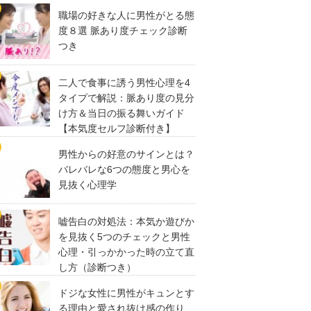
職場の好きな人に男性がとる態
度８選 脈あり度チェック診断
つき
二人で食事に誘う男性心理を4
タイプで解説：脈あり度の見分
け方＆当日の振る舞いガイド
【本気度セルフ診断付き】
男性からの好意のサインとは？
バレバレな6つの態度と男心を
見抜く心理学
嘘告白の対処法：本気か遊びか
を見抜く5つのチェックと男性
心理・引っかかった時の立て直
し方（診断つき）
ドジな女性に男性がキュンとす
る理由と愛され抜け感の作り