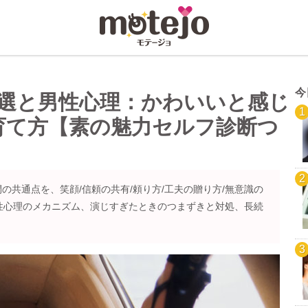
今
8選と男性心理：かわいいと感じ
育て方【素の魅力セルフ診断つ
の共通点を、笑顔/信頼の共有/頼り方/工夫の贈り方/無意識の
性心理のメカニズム、演じすぎたときのつまずきと対処、長続
。