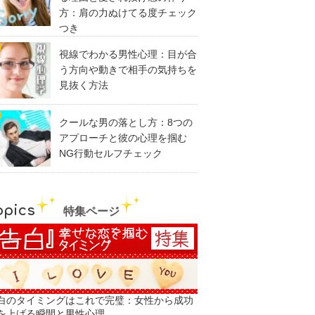
方：肩の力ぬけてる度チェック
つき
視線でわかる男性心理：目が合
う方向や動きで相手の気持ちを
見抜く方法
クールな男の落とし方：8つの
アプローチと彼の心理を掴む
NG行動セルフチェック
opics
特集ページ
白のタイミングはこれで完璧：女性から成功
を上げる瞬間と男性心理