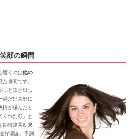
笑顔の瞬間
他の
も響くのは
見た瞬間です。
がふと吹き出し
一瞬だけ真顔に
表情が緩んだと
てくれた顔」と
を期待違背効果
待違背理論。予測