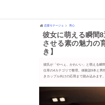
恋愛モテージョ
男心
彼女に萌える瞬間
させる素の魅力の
き】
彼氏が「やべぇ、かわいい」と萌える瞬間
仕草の4カテゴリで整理。体験談9本と男
きカップル向けの応用まで踏み込みます