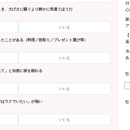
付
たとき、大げさに騒ぐより静かに気遣うほうだ
心
脈
ア
いいえ
【
りしたことがある（料理／段取り／プレゼント選び等）
返
冷
あ
いいえ
見て」と自然に彼を頼れる
モ
いいえ
ではラクでいたい」が強い
モ
いいえ