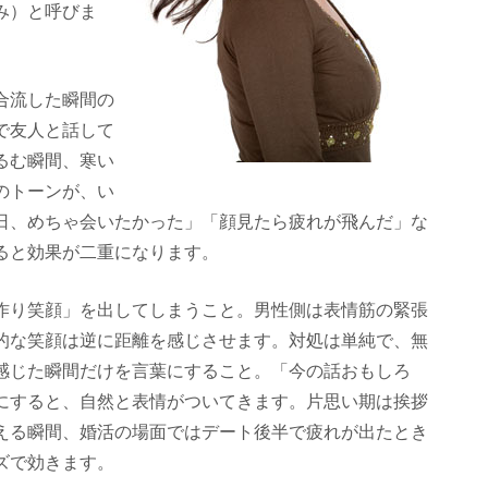
み）と呼びま
合流した瞬間の
で友人と話して
るむ瞬間、寒い
のトーンが、い
日、めちゃ会いたかった」「顔見たら疲れが飛んだ」な
ると効果が二重になります。
作り笑顔」を出してしまうこと。男性側は表情筋の緊張
的な笑顔は逆に距離を感じさせます。対処は単純で、無
感じた瞬間だけを言葉にすること。「今の話おもしろ
にすると、自然と表情がついてきます。片思い期は挨拶
える瞬間、婚活の場面ではデート後半で疲れが出たとき
ズで効きます。