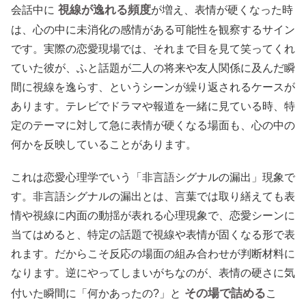
視線が逸れる頻度
会話中に
が増え、表情が硬くなった時
は、心の中に未消化の感情がある可能性を観察するサイン
です。実際の恋愛現場では、それまで目を見て笑ってくれ
ていた彼が、ふと話題が二人の将来や友人関係に及んだ瞬
間に視線を逸らす、というシーンが繰り返されるケースが
あります。テレビでドラマや報道を一緒に見ている時、特
定のテーマに対して急に表情が硬くなる場面も、心の中の
何かを反映していることがあります。
これは恋愛心理学でいう「非言語シグナルの漏出」現象で
す。非言語シグナルの漏出とは、言葉では取り繕えても表
情や視線に内面の動揺が表れる心理現象で、恋愛シーンに
当てはめると、特定の話題で視線や表情が固くなる形で表
れます。だからこそ反応の場面の組み合わせが判断材料に
なります。逆にやってしまいがちなのが、表情の硬さに気
その場で詰める
付いた瞬間に「何かあったの?」と
こ