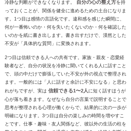
自分の心の整え方
冷静な判断ができなくなります。
を持
っておくことが、関係を健全に進めるための土台になりま
す。1つ目は感情の言語化です。違和感を感じた瞬間に、
何が一番怖いのか・何を失いたくないのか・何を確認した
いのかを紙に書き出します。書き出すだけで、漠然とした
不安が「具体的な質問」に変換されます。
2つ目は信頼できる人への共有です。家族・親友・恋愛経
験者など、自分の状況を冷静に聞いてくれる人に話すこと
で、頭の中だけで膨張していた不安が外の視点で整理され
ます。一般的には「人に話すと余計に不安になる」と思わ
信頼できる1〜2人
れがちですが、実は
に短く話すほうが
心が落ち着きます。なぜなら自分の言葉で説明することで
思考が整理される心理が働くからで、結果的に次の一歩が
明確になります。3つ目は自分の楽しみの時間を増やすこ
とです。仕事・趣味・友人関係など、彼以外の生活の柱を