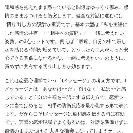
違和感を抱えたまま黙っていると関係はゆっくり傷み、感
情のままぶつけると衝突します。健全な対話に進むには
切り出し方の設計
が重要です。基本の型は「私を主語に
した感情の共有」+「相手への質問」+「一緒に考えたい
姿勢」の3点セットです。例えば「最近、自分の中で寂し
さを感じる時間が増えていて、どうしたら二人がもっと安
心できる関係になれるかな、一緒に考えたい」のように、
責めずに共有する切り出し方が効きます。
これは恋愛心理学でいう「Iメッセージ」の考え方です。I
メッセージとは「あなたは○○だ」ではなく「私は○○と感
じている」と自分の主観を主語にする伝え方で、恋愛シー
ンに当てはめると、相手の防衛反応を最小化する形で表れ
ます。だからこそIメッセージは違和感を伝える時に有効
です。実際の恋愛現場でよくあるのは、対話を準備せずに
大きな衝突
感情のままぶつけて
になってしまうケース。