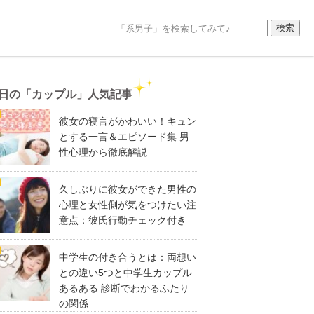
日の「カップル」人気記事
彼女の寝言がかわいい！キュン
とする一言＆エピソード集 男
性心理から徹底解説
久しぶりに彼女ができた男性の
心理と女性側が気をつけたい注
意点：彼氏行動チェック付き
中学生の付き合うとは：両想い
との違い5つと中学生カップル
あるある 診断でわかるふたり
の関係