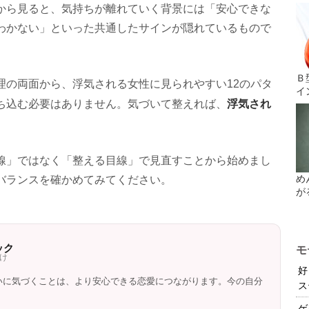
から見ると、気持ちが離れていく背景には「安心できな
わかない」といった共通したサインが隠れているもので
Ｂ
理の両面から、浮気される女性に見られやすい12のパタ
イ
浮気され
ち込む必要はありません。気づいて整えれば、
。
線」ではなく「整える目線」で見直すことから始めまし
め
バランスを確かめてみてください。
が
ック
モ
け
好
いに気づくことは、より安心できる恋愛につながります。今の自分
ス
ゲ