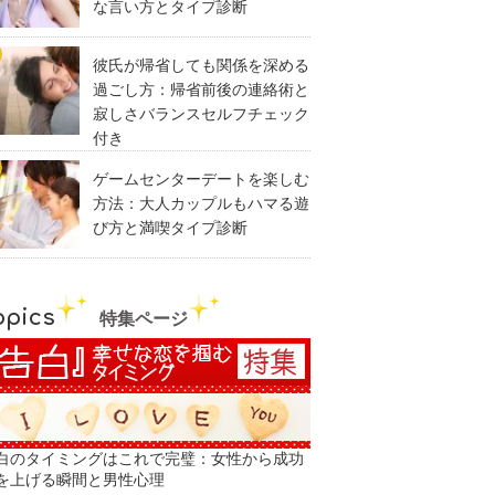
な言い方とタイプ診断
彼氏が帰省しても関係を深める
過ごし方：帰省前後の連絡術と
寂しさバランスセルフチェック
付き
ゲームセンターデートを楽しむ
方法：大人カップルもハマる遊
び方と満喫タイプ診断
opics
特集ページ
白のタイミングはこれで完璧：女性から成功
を上げる瞬間と男性心理