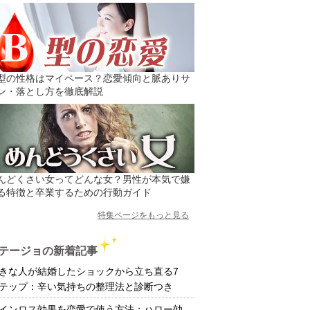
型の性格はマイペース？恋愛傾向と脈ありサ
ン・落とし方を徹底解説
んどくさい女ってどんな女？男性が本気で嫌
る特徴と卒業するための行動ガイド
特集ページをもっと見る
テージョの新着記事
きな人が結婚したショックから立ち直る7
テップ：辛い気持ちの整理法と診断つき
インロス効果を恋愛で使う方法：ハロー効