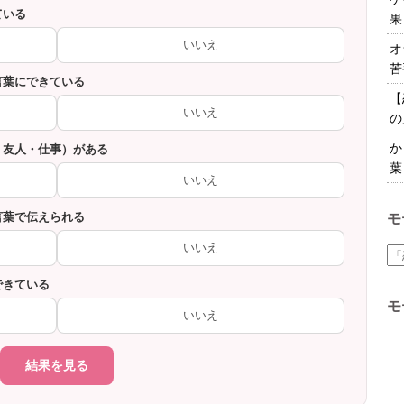
ている
果
いいえ
オ
苦
言葉にできている
【
いいえ
の
か
・友人・仕事）がある
葉
いいえ
言葉で伝えられる
モ
いいえ
できている
モ
いいえ
結果を見る