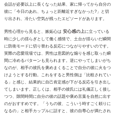
会話が必要以上に長くなった結果、家に帰ってから自分の
彼に「今日のあれ、ちょっと距離近すぎなかった?」と切
り出され、冷たい空気が残ったエピソードがあります。
安心感の上
男性心理から見ると、嫉妬心は
に立っている
時に少しの揺らぎとして働く感情で、土台が揺らいだ瞬間
に防衛モードに切り替わる反応につながりやすいのです。
実際の恋愛現場では、男性は意図的な煽りを感じ取った瞬
間に冷めるパターンも見られます。逆にやってしまいがち
なのが、相手の彼氏を褒めまくることで自分の彼に火をつ
けようとする行動。これをすると男性側は「比較されてい
る」と感じ、結果的に自己肯定感が下がる反応を引き出し
てしまいます。正しくは、相手の彼氏には礼儀正しく接し
つつ、隙間時間に自分の彼の話題や褒め言葉を自然に出す
のがおすすめです。「うちの彼、こういう時すごく頼りに
なるの」と相手カップルに話すと、彼の自尊心が満たされ