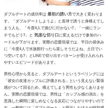
最初の誘い方
ダブルデートの成功率は
で大きく変わりま
す。「ダブルデートしようよ」と直球で誘うと身構えてし
まう人も、「今度4人で遊びに行かない?」「一緒にラン
気楽な切り口
チでもどう?」と
に変えるだけで参加のハ
ードルが下がります。実際の恋愛現場では、平日の昼休み
に「今度4人で水族館行ったら楽しそうだよね、土日でい
つ空いてる?」とLINEで切り出すパターンが受け入れられ
やすいエピソードがあります。
男性心理から見ると、ダブルデートというラベリングには
「彼女の友達カップルに評価される」という見えない緊張
感がついて回るため、構えてしまう男性も少なくありませ
ん。実際の恋愛現場では、男性は「カップル感の演出」を
意識した瞬間に楽しめなくなる反応につながりやすいので
す。一般的には「ダブルデート」と明示したほうが特別感