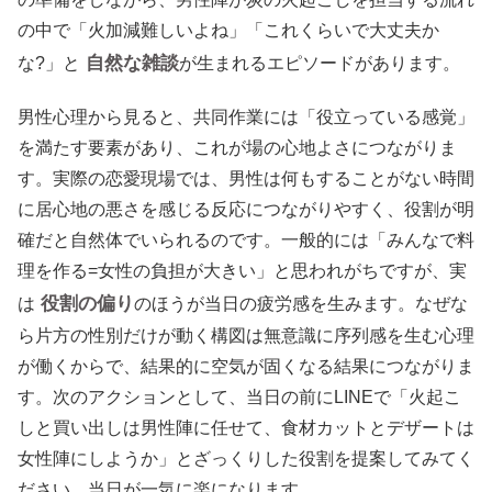
の中で「火加減難しいよね」「これくらいで大丈夫か
自然な雑談
な?」と
が生まれるエピソードがあります。
男性心理から見ると、共同作業には「役立っている感覚」
を満たす要素があり、これが場の心地よさにつながりま
す。実際の恋愛現場では、男性は何もすることがない時間
に居心地の悪さを感じる反応につながりやすく、役割が明
確だと自然体でいられるのです。一般的には「みんなで料
理を作る=女性の負担が大きい」と思われがちですが、実
役割の偏り
は
のほうが当日の疲労感を生みます。なぜな
ら片方の性別だけが動く構図は無意識に序列感を生む心理
が働くからで、結果的に空気が固くなる結果につながりま
す。次のアクションとして、当日の前にLINEで「火起こ
しと買い出しは男性陣に任せて、食材カットとデザートは
女性陣にしようか」とざっくりした役割を提案してみてく
ださい。当日が一気に楽になります。