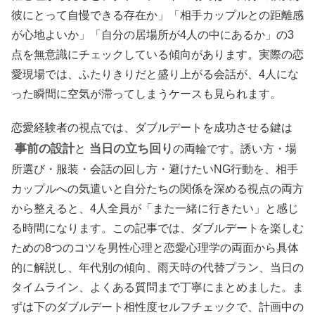
彼にとって自慢できる存在か」「相手カップルとの距離感
が心地よいか」「自分の居場所が4人の中にあるか」の3
点を無意識にチェックしている傾向があります。実際の恋
愛現場では、ふたりきりだと盛り上がる会話が、4人にな
った瞬間に空気が滞ってしまうケースも見られます。
恋愛経験者の視点では、ダブルデートを成功させる鍵は
事前の設計
当日の立ち回り
と
の両輪です。誘い方・場
所選び・服装・会話の回し方・避けたいNG行動を、相手
カップルへの気遣いと自分たちの関係を深める視点の両方
から整えると、4人全員が「また一緒に行きたい」と感じ
る時間になります。この記事では、ダブルデートを楽しむ
ための8つのコツを男性心理と恋愛心理学の両面から具体
的に解説し、年代別の傾向、雨天時の代替プラン、当日の
タイムライン、よくある質問まで丁寧にまとめました。ま
ずは下のダブルデート相性度セルフチェックで、計画中の