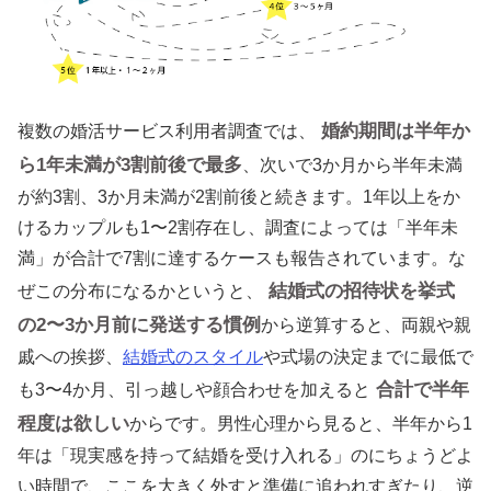
婚約期間は半年か
複数の婚活サービス利用者調査では、
ら1年未満が3割前後で最多
、次いで3か月から半年未満
が約3割、3か月未満が2割前後と続きます。1年以上をか
けるカップルも1〜2割存在し、調査によっては「半年未
満」が合計で7割に達するケースも報告されています。な
結婚式の招待状を挙式
ぜこの分布になるかというと、
の2〜3か月前に発送する慣例
から逆算すると、両親や親
戚への挨拶、
結婚式のスタイル
や式場の決定までに最低で
合計で半年
も3〜4か月、引っ越しや顔合わせを加えると
程度は欲しい
からです。男性心理から見ると、半年から1
年は「現実感を持って結婚を受け入れる」のにちょうどよ
い時間で、ここを大きく外すと準備に追われすぎたり、逆