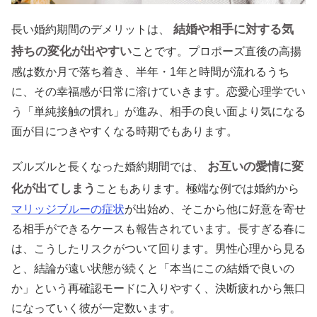
結婚や相手に対する気
長い婚約期間のデメリットは、
持ちの変化が出やすい
ことです。プロポーズ直後の高揚
感は数か月で落ち着き、半年・1年と時間が流れるうち
に、その幸福感が日常に溶けていきます。恋愛心理学でい
う「単純接触の慣れ」が進み、相手の良い面より気になる
面が目につきやすくなる時期でもあります。
お互いの愛情に変
ズルズルと長くなった婚約期間では、
化が出てしまう
こともあります。極端な例では婚約から
マリッジブルーの症状
が出始め、そこから他に好意を寄せ
る相手ができるケースも報告されています。長すぎる春に
は、こうしたリスクがついて回ります。男性心理から見る
と、結論が遠い状態が続くと「本当にこの結婚で良いの
か」という再確認モードに入りやすく、決断疲れから無口
になっていく彼が一定数います。