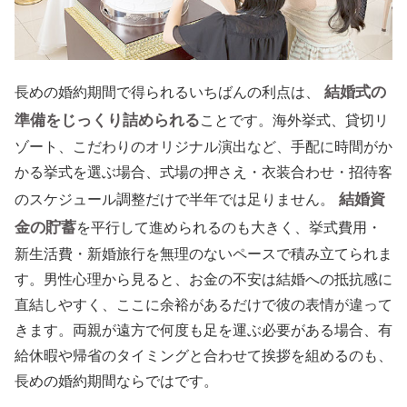
結婚式の
長めの婚約期間で得られるいちばんの利点は、
準備をじっくり詰められる
ことです。海外挙式、貸切リ
ゾート、こだわりのオリジナル演出など、手配に時間がか
かる挙式を選ぶ場合、式場の押さえ・衣装合わせ・招待客
結婚資
のスケジュール調整だけで半年では足りません。
金の貯蓄
を平行して進められるのも大きく、挙式費用・
新生活費・新婚旅行を無理のないペースで積み立てられま
す。男性心理から見ると、お金の不安は結婚への抵抗感に
直結しやすく、ここに余裕があるだけで彼の表情が違って
きます。両親が遠方で何度も足を運ぶ必要がある場合、有
給休暇や帰省のタイミングと合わせて挨拶を組めるのも、
長めの婚約期間ならではです。