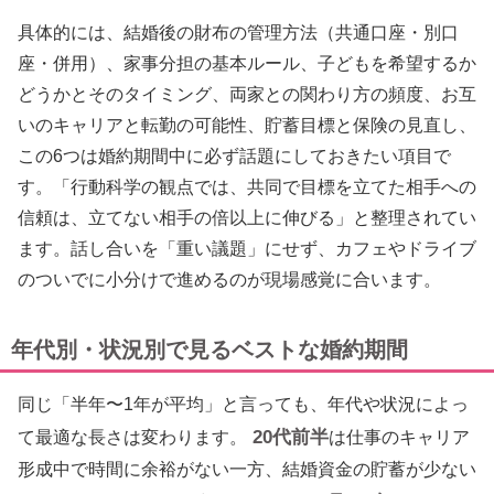
具体的には、結婚後の財布の管理方法（共通口座・別口
座・併用）、家事分担の基本ルール、子どもを希望するか
どうかとそのタイミング、両家との関わり方の頻度、お互
いのキャリアと転勤の可能性、貯蓄目標と保険の見直し、
この6つは婚約期間中に必ず話題にしておきたい項目で
す。「行動科学の観点では、共同で目標を立てた相手への
信頼は、立てない相手の倍以上に伸びる」と整理されてい
ます。話し合いを「重い議題」にせず、カフェやドライブ
のついでに小分けで進めるのが現場感覚に合います。
年代別・状況別で見るベストな婚約期間
同じ「半年〜1年が平均」と言っても、年代や状況によっ
20代前半
て最適な長さは変わります。
は仕事のキャリア
形成中で時間に余裕がない一方、結婚資金の貯蓄が少ない