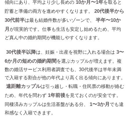
10か月〜1年
傾向にあり、平均より少し長めの
を取ると
20代後半から
貯蓄と準備の両方を進めやすくなります。
30代前半
半年〜10か
は最も結婚件数が多いゾーンで、
月
が現実的です。仕事も生活も安定し始めるため、平均
ど真ん中の婚約期間が機能しやすくなります。
30代後半以降
3〜
は、妊娠・出産を視野に入れる場合は
6か月の短めの婚約期間
を選ぶカップルが増えます。複
数の婚活サービス利用者調査でも、30代後半は半年未満
で入籍する割合が他の年代より高く出る傾向にあります。
遠距離カップル
は引っ越し・転職・住民票の移動が絡む
1年前後
ため、年代を問わず
を見ておくのが安全です。
1〜3か月
同棲済みカップルは生活基盤がある分、
でも違
和感なく入籍できます。