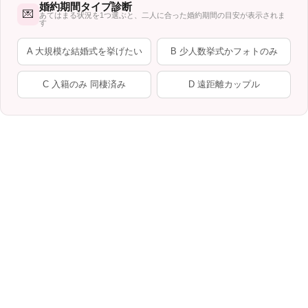
婚約期間タイプ診断
💌
あてはまる状況を1つ選ぶと、二人に合った婚約期間の目安が表示されま
す
A 大規模な結婚式を挙げたい
B 少人数挙式かフォトのみ
C 入籍のみ 同棲済み
D 遠距離カップル