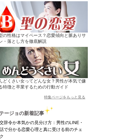
型の性格はマイペース？恋愛傾向と脈ありサ
ン・落とし方を徹底解説
んどくさい女ってどんな女？男性が本気で嫌
る特徴と卒業するための行動ガイド
特集ページをもっと見る
テージョの新着記事
交辞令か本気かの見分け方：男性のLINE・
話で分かる恋愛心理と真に受ける前のチェ
ク