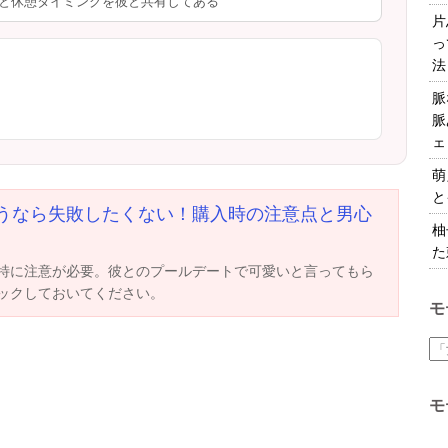
と休憩タイミングを彼と共有してある
片
っ
法
脈
脈
ェ
萌
と
うなら失敗したくない！購入時の注意点と男心
柚
た
特に注意が必要。彼とのプールデートで可愛いと言ってもら
ックしておいてください。
モ
モ