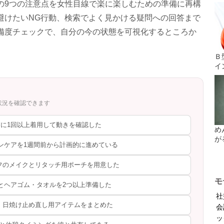
の9つの注意点を女性目線で楽に楽しむための準備に再構
避けたいNG行動、検索でよく見かける疑問への回答まで
備度チェックで、自分の今の状態を可視化するところか
Ｂ
イ
状況を確認できます
に1回以上着用して動きを確認した
め
が
ンケアを1週間前から計画的に進めている
フのメイクとリタッチ用ポーチを用意した
モ
とヘアゴム・タオルを2つ以上準備した
社
・日焼け止め直し用アイテムをまとめた
会
ッ