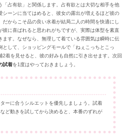
う「占有欲」と関係します。占有欲とは大切な相手を他
愛シーンに当てはめると、彼女の露出が増えるほど彼の
。だからこそ品の良い水着が結局二人の時間を快適にし
が彼に喜ばれると思われがちですが、実際は体型を素直
きます。なぜなら、無理して着ている雰囲気は瞬時に伝
例として、ショッピングモールで「ねぇこっちとこっ
補2着を見せると、彼の好みも自然に引き出せます。次回
の試着
を1度はやっておきましょう。
クターに合うシルエットを優先しましょう。試着
るなど動きを試してから決めると、本番のずれが