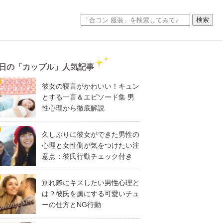
日の「カップル」人気記事
彼女の寝言がかわいい！キュン
とする一言＆エピソード集 男
性心理から徹底解説
久しぶりに彼女ができた男性の
心理と女性側が気をつけたい注
意点：彼氏行動チェック付き
別れ際にキスしたい男性心理と
は？彼氏を虜にする可愛いチュ
ーの仕方とNG行動