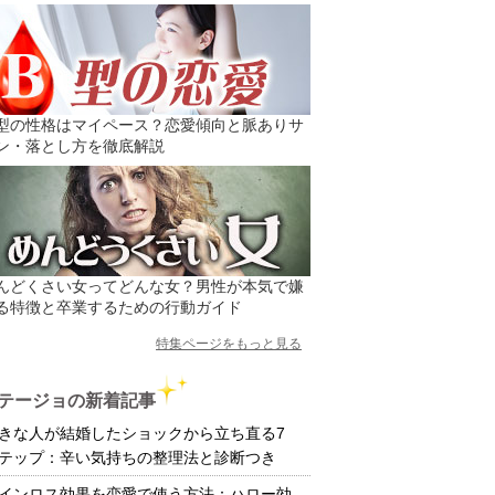
型の性格はマイペース？恋愛傾向と脈ありサ
ン・落とし方を徹底解説
んどくさい女ってどんな女？男性が本気で嫌
る特徴と卒業するための行動ガイド
特集ページをもっと見る
テージョの新着記事
きな人が結婚したショックから立ち直る7
テップ：辛い気持ちの整理法と診断つき
インロス効果を恋愛で使う方法：ハロー効