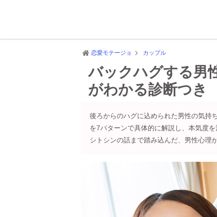
恋愛モテージョ
カップル
バックハグする男
がわかる診断つき
後ろからのハグに込められた男性の気持
を7パターンで具体的に解説し、本気度
シトシンの話まで踏み込んだ、男性心理