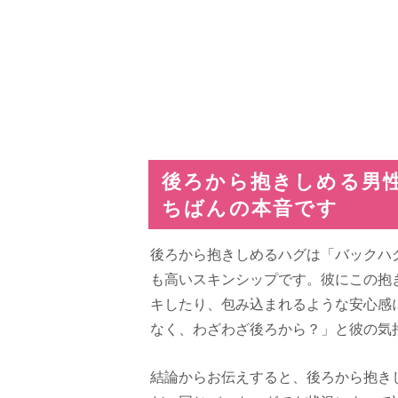
後ろから抱きしめる男
ちばんの本音です
後ろから抱きしめるハグは「バックハ
も高いスキンシップです。彼にこの抱
キしたり、包み込まれるような安心感
なく、わざわざ後ろから？」と彼の気
結論からお伝えすると、後ろから抱き