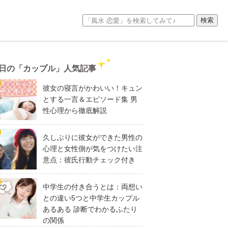
日の「カップル」人気記事
彼女の寝言がかわいい！キュン
とする一言＆エピソード集 男
性心理から徹底解説
久しぶりに彼女ができた男性の
心理と女性側が気をつけたい注
意点：彼氏行動チェック付き
中学生の付き合うとは：両想い
との違い5つと中学生カップル
あるある 診断でわかるふたり
の関係