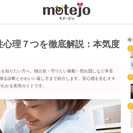
今
性心理７つを徹底解説：本気度
ちを知りたい方へ。独占欲・守りたい衝動・照れ隠しなど本音
を測る診断とかわいい返し方まで紹介します。安心感を生むオキ
がわかる実用ガイドです。