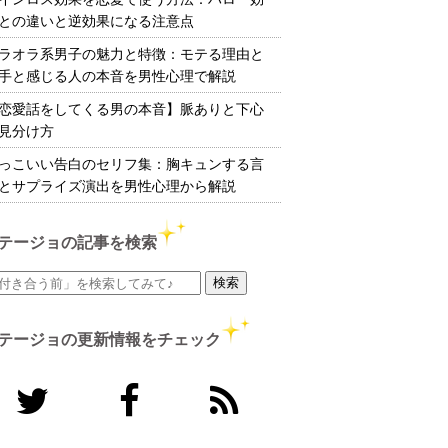
との違いと逆効果になる注意点
ラオラ系男子の魅力と特徴：モテる理由と
手と感じる人の本音を男性心理で解説
恋愛話をしてくる男の本音】脈ありと下心
見分け方
っこいい告白のセリフ集：胸キュンする言
とサプライズ演出を男性心理から解説
テージョの記事を検索
テージョの更新情報をチェック