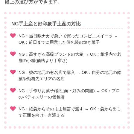
段上の選び方ができます。
NG手土産と好印象手土産の対比
NG：当日駅ナカで急いで買ったコンビニスイーツ →
OK：前日までに用意した個包装の焼き菓子
NG：高すぎる高級ブランドの大箱 → OK：相場内で老
舗の小箱(価格より丁寧さ)
NG：彼の地元の有名店で購入 → OK：自分の地元の銘
菓や勤務先エリアの名店
NG：手作りお菓子(衛生面・好みの問題) → OK：プロ
のパティスリーの個包装
NG：紙袋からそのまま無言で渡す → OK：袋から出し
て正面を向け一言添える