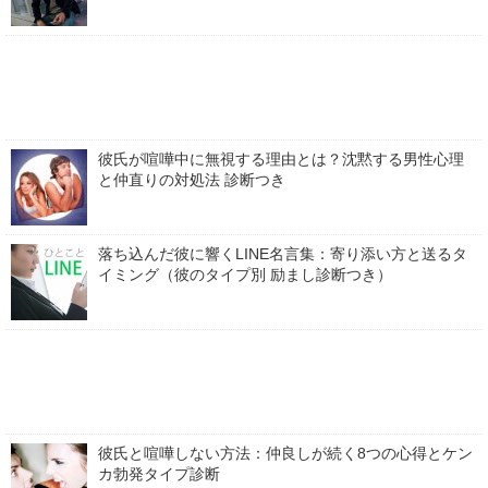
彼氏が喧嘩中に無視する理由とは？沈黙する男性心理
と仲直りの対処法 診断つき
落ち込んだ彼に響くLINE名言集：寄り添い方と送るタ
イミング（彼のタイプ別 励まし診断つき）
彼氏と喧嘩しない方法：仲良しが続く8つの心得とケン
カ勃発タイプ診断