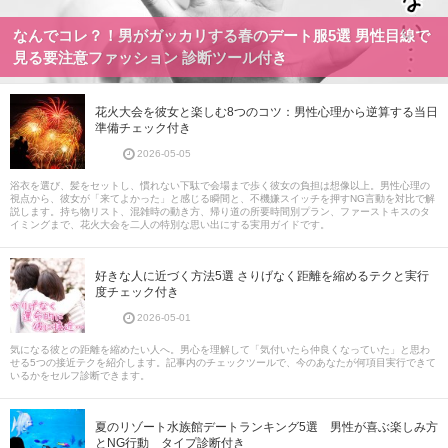
なんでコレ？！男がガッカリする春のデート服5選 男性目線で
見る要注意ファッション 診断ツール付き
花火大会を彼女と楽しむ8つのコツ：男性心理から逆算する当日
準備チェック付き
2026-05-05
浴衣を選び、髪をセットし、慣れない下駄で会場まで歩く彼女の負担は想像以上。男性心理の
視点から、彼女が「来てよかった」と感じる瞬間と、不機嫌スイッチを押すNG言動を対比で解
説します。持ち物リスト、混雑時の動き方、帰り道の所要時間別プラン、ファーストキスのタ
イミングまで、花火大会を二人の特別な思い出にする実用ガイドです。
好きな人に近づく方法5選 さりげなく距離を縮めるテクと実行
度チェック付き
2026-05-01
気になる彼との距離を縮めたい人へ。男心を理解して「気付いたら仲良くなっていた」と思わ
せる5つの接近テクを紹介します。記事内のチェックツールで、今のあなたが何項目実行できて
いるかをセルフ診断できます。
夏のリゾート水族館デートランキング5選 男性が喜ぶ楽しみ方
とNG行動 タイプ診断付き