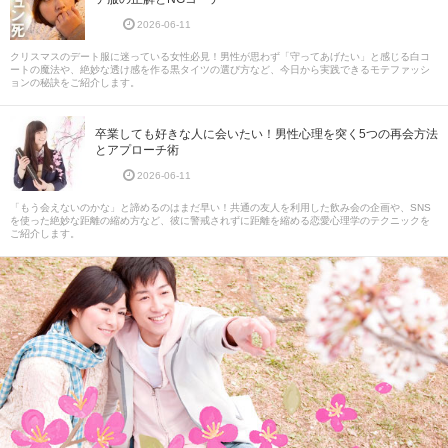
2026-06-11
クリスマスのデート服に迷っている女性必見！男性が思わず「守ってあげたい」と感じる白コ
ートの魔法や、絶妙な透け感を作る黒タイツの選び方など、今日から実践できるモテファッシ
ョンの秘訣をご紹介します。
卒業しても好きな人に会いたい！男性心理を突く5つの再会方法
とアプローチ術
2026-06-11
「もう会えないのかな」と諦めるのはまだ早い！共通の友人を利用した飲み会の企画や、SNS
を使った絶妙な距離の縮め方など、彼に警戒されずに距離を縮める恋愛心理学のテクニックを
ご紹介します。