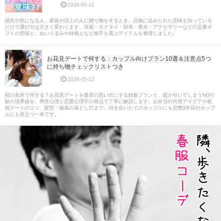
2026-05-12
彼氏や気になる人、家族や目上の人に贈り物をするとき、品物に込められた意味を知っている
だけで選び方は大きく変わります。洋服・ネクタイ・財布・香水・アクセサリーなどの定番ギ
フトの意味と、ぬいぐるみや鉢植えなど相手を選ぶアイテムを整理しました。
お花見デートで何する：カップル向けプラン10選＆注意点5つ
に持ち物チェックリストつき
2026-05-12
桜の名所で何する？お花見デートを最高の思い出にする鉄板プランと、彼が引いてしまうNG行
動の境界線を、男性心理と恋愛心理学の視点で丁寧に解説します。お弁当の代替アイデアや夜
桜デートのコツ、髪型・服装の落とし穴まで、付き合いたてのカップルにも交際3年目のカップ
ルにも役立つ一本です。