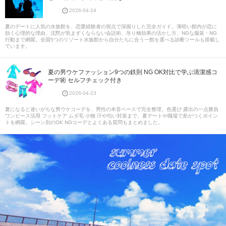
2026-04-24
夏のデートに人気の水族館を、恋愛経験者の視点で深掘りした完全ガイド。薄暗い館内が恋に
効く心理的な理由、沈黙が気まずくならない会話術、吊り橋効果の活かし方、NGな服装・NG
行動まで網羅。全国5つのリゾート水族館から自分たちに合う一館を選べる診断ツールも搭載し
ています。
夏の男ウケファッション9つの鉄則 NG OK対比で学ぶ清潔感コ
ーデ術 セルフチェック付き
2026-04-23
夏になると迷いがちな男ウケコーデを、男性の本音ベースで完全整理。色選び 露出の一点勝負
ワンピース活用 フットケア ムダ毛 小物 汗や匂い対策まで、夏デートや職場で差がつくポイン
トを網羅。シーン別のOK NGコーデとよくある質問もまとめました。