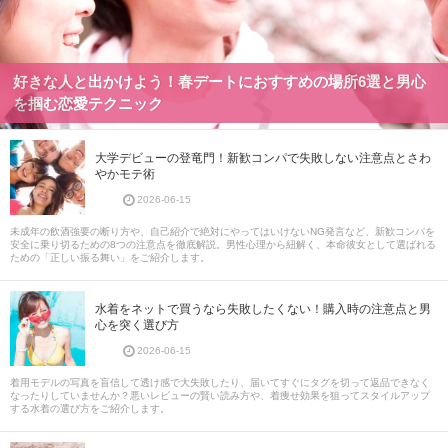
好きな人と出かけよう！春デートにおすすめの場所6選と男心
を掴む恋愛テクニック
大学デビューの登竜門！新歓コンパで失敗しない注意点とさわ
やかモテ術
2026-06-15
未成年の飲酒強要の断り方や、自己紹介で絶対にやってはいけないNG発言など、新歓コンパを
安全に乗り切るための8つの注意点を徹底解説。男性心理から紐解く、本命彼女として選ばれる
ための「正しい振る舞い」をご紹介します。
水着をネットで買うなら失敗したくない！購入時の注意点と男
心を突く選び方
2026-06-15
着用モデルの写真を盲信して透け感で大失敗したり、届いてすぐにタグを切って返品できなく
なったりしていませんか？悪いレビューの賢い読み方や、着痩せ効果を狙ってスタイルアップ
する水着の選び方をご紹介します。