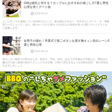
GWは彼氏と何する？カップルにおすすめの過ごし方7選と男性
心理を突くデート術
2026-06-15
どこに行っても混雑しているGWだからこそ、彼を疲れさせない「夕方ずらしデート」や「体験
型ワークショップ」など、他のカップルと差をつける大人の余裕を持った賢いデートプランを
ご提案します。
全男子の憧れ！卒業式で第二ボタンを渡す胸キュン告白シーン5
選と男性心理
2026-06-15
誰もいない教室での呼び出しや、前日の「予約」宣言、あえての手書きの手紙など、男性の心
臓を打ち抜く最強の告白テクニックを大公開。LINEで済ませるような失敗を防ぎ、彼の本気を
引き出しましょう。