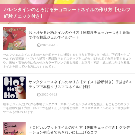
バレンタインのとろけるチョコレートネイルの作り方【セルフ
経験チェック付き】
お正月かるた柄ネイルのやり方【難易度チェッカーつき】細筆
で作る和風ジェルネイルアート
2026-04-13
セルフジェルネイルで本格かるた柄アートに挑戦するやり方を画像つきで解説。下処理からゴ
ールドの背景塗り・花びら描写・黒縁取りまでステップ別に紹介。5本の爪で角度を変えるコツ
や、振袖・着物の色に合わせたカラーアレンジ表も掲載。お正月・初詣・成人式に向けた和風
ネイルを探している方におすすめです。
サンタクロースネイルのやり方【テイスト診断付き】手描き8ス
テップで本格クリスマスネイルに挑戦
2026-04-13
細筆とジェルだけで作る本格サンタクロースネイルのセルフやり方を解説。もこもこの白ファ
ーを波線で描く方法、顔パーツを描く正しい順番と理由、クリスマスネイルのカラー選び診断
ツールも付いています。
トロピカルフットネイルのやり方【失敗チェック付き】グラデ
ーション初心者でもきれいに仕上げるコツ