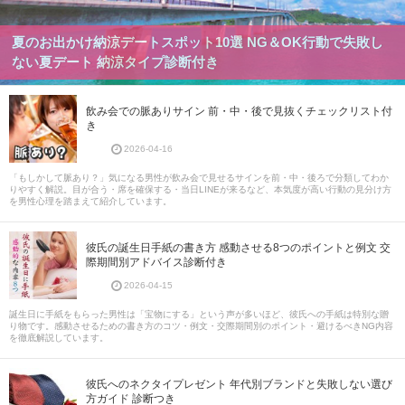
夏のお出かけ納涼デートスポット10選 NG＆OK行動で失敗し
ない夏デート 納涼タイプ診断付き
飲み会での脈ありサイン 前・中・後で見抜くチェックリスト付
き
2026-04-16
「もしかして脈あり？」気になる男性が飲み会で見せるサインを前・中・後ろで分類してわか
りやすく解説。目が合う・席を確保する・当日LINEが来るなど、本気度が高い行動の見分け方
を男性心理を踏まえて紹介しています。
彼氏の誕生日手紙の書き方 感動させる8つのポイントと例文 交
際期間別アドバイス診断付き
2026-04-15
誕生日に手紙をもらった男性は「宝物にする」という声が多いほど、彼氏への手紙は特別な贈
り物です。感動させるための書き方のコツ・例文・交際期間別のポイント・避けるべきNG内容
を徹底解説しています。
彼氏へのネクタイプレゼント 年代別ブランドと失敗しない選び
方ガイド 診断つき