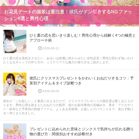
お花見デートの服装は要注意！彼氏がドン引きするNGファッ
ション6選と男性心理
ひと夏の恋を思いきり楽しむ！男性心理から紐解く4つの極意と
アプローチ術
2026-06-11
ひと夏の恋を長続きさせたい、あるいは綺麗に終わらせたい女性必見！男性が思わず追いかけ
たくなるギャップの作り方や、ミステリアスな魅力の保ち方をご紹介します。
彼氏にクリスマスプレゼントをかわいくおねだりするコツ：予
算別アイテム＆タイプ診断つき
2026-06-04
彼女が「これ欲しい」と素直に伝えるだけで、クリスマスプレゼントの満足度は驚くほど上が
ります。男性心理を踏まえたおねだりの順序、彼のお財布事情の見極め方、香水・アクセサリ
ー・財布など予算別の鉄板アイテム、よくある失敗例、お返しとのバランスまで、迷わず動け
る一本にまとめました。
プレゼントに込められた意味とジンクスで気持ちが伝わる贈り
物の選び方：関係別おすすめ診断付き