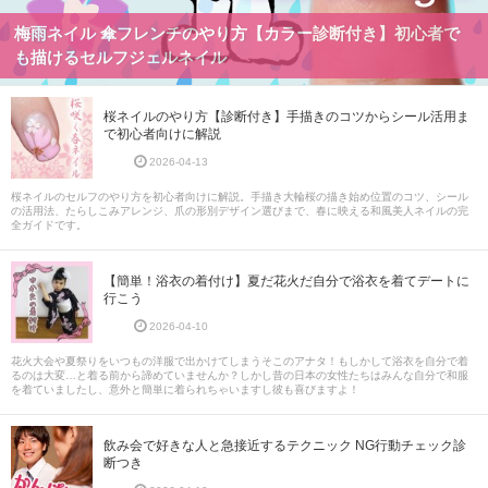
梅雨ネイル 傘フレンチのやり方【カラー診断付き】初心者で
も描けるセルフジェルネイル
桜ネイルのやり方【診断付き】手描きのコツからシール活用ま
で初心者向けに解説
2026-04-13
桜ネイルのセルフのやり方を初心者向けに解説。手描き大輪桜の描き始め位置のコツ、シール
の活用法、たらしこみアレンジ、爪の形別デザイン選びまで、春に映える和風美人ネイルの完
全ガイドです。
【簡単！浴衣の着付け】夏だ花火だ自分で浴衣を着てデートに
行こう
2026-04-10
花火大会や夏祭りをいつもの洋服で出かけてしまうそこのアナタ！もしかして浴衣を自分で着
るのは大変…と着る前から諦めていませんか？しかし昔の日本の女性たちはみんな自分で和服
を着ていましたし、意外と簡単に着られちゃいますし彼も喜びますよ！
飲み会で好きな人と急接近するテクニック NG行動チェック診
断つき