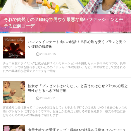
それで肉焼くの？BBQで男ウケ最悪な痛いファッションとモ
テる正解コーデ
バレンタインデート成功の秘訣！男性心理を突くプランと男ウ
ケ抜群の服装術
2026-06-15
チョコを渡すタイミングは夜が正解？イルミネーションを利用したムード作りのコツや、長時
間のデートで彼を疲れさせないための「ホッカイロの気遣い」など、本命彼女として愛される
ための具体的な恋愛テクニックをご紹介。
彼女が「プレゼントはいらない」と言うのはなぜ？7つの心理と
男性がとるべき正解行動
2026-06-11
言葉通りに受け取って「じゃあ今回はなしで」と手ぶらで行くのは絶対にNG！過去のセンスの
悪いプレゼントに対するトラウマや、お返しが面倒だと感じる本音を紐解き、彼女を本当に喜
ばせるための大人の対応術をご紹介します。
出雲大社で恋愛運アップ：縁結びの効果を倍増させるパワース