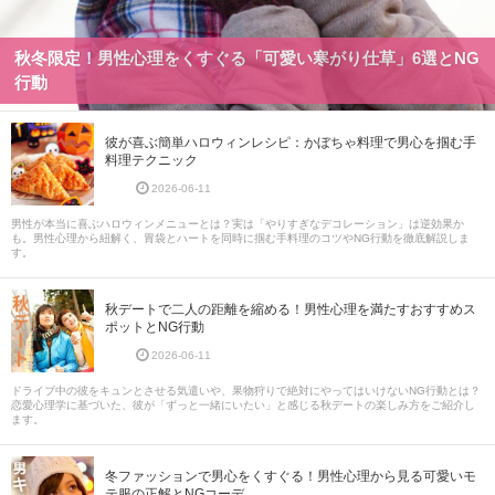
秋冬限定！男性心理をくすぐる「可愛い寒がり仕草」6選とNG
行動
彼が喜ぶ簡単ハロウィンレシピ：かぼちゃ料理で男心を掴む手
料理テクニック
2026-06-11
男性が本当に喜ぶハロウィンメニューとは？実は「やりすぎなデコレーション」は逆効果か
も。男性心理から紐解く、胃袋とハートを同時に掴む手料理のコツやNG行動を徹底解説しま
す。
秋デートで二人の距離を縮める！男性心理を満たすおすすめス
ポットとNG行動
2026-06-11
ドライブ中の彼をキュンとさせる気遣いや、果物狩りで絶対にやってはいけないNG行動とは？
恋愛心理学に基づいた、彼が「ずっと一緒にいたい」と感じる秋デートの楽しみ方をご紹介し
ます。
冬ファッションで男心をくすぐる！男性心理から見る可愛いモ
テ服の正解とNGコーデ