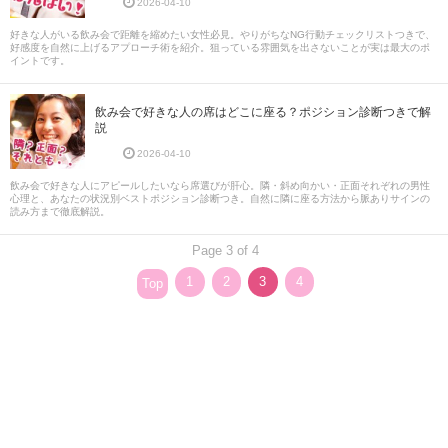
2026-04-10
好きな人がいる飲み会で距離を縮めたい女性必見。やりがちなNG行動チェックリストつきで、
好感度を自然に上げるアプローチ術を紹介。狙っている雰囲気を出さないことが実は最大のポ
イントです。
飲み会で好きな人の席はどこに座る？ポジション診断つきで解
説
2026-04-10
飲み会で好きな人にアピールしたいなら席選びが肝心。隣・斜め向かい・正面それぞれの男性
心理と、あなたの状況別ベストポジション診断つき。自然に隣に座る方法から脈ありサインの
読み方まで徹底解説。
Page 3 of 4
1
2
3
4
Top