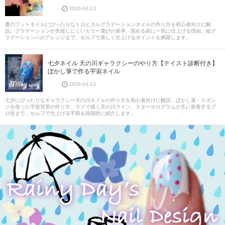
2026-04-13
夏のフットネイルにぴったりなトロピカルグラデーションネイルの作り方を初心者向けに解
説。グラデーションが失敗しにくいカラー選びの基準、固める前に一気に仕上げる理由、縦グ
ラデーションへのアレンジまで、セルフで美しく仕上げるポイントを網羅します。
七夕ネイル 天の川ギャラクシーのやり方【テイスト診断付き】
ぼかし筆で作る宇宙ネイル
2026-04-13
七夕にぴったりなギャラクシー天の川ネイルの作り方を初心者向けに解説。ぼかし筆・スポン
ジを使った宇宙背景の作り方、ラメで描く天の川ライン、スターホログラムが爪に密着するプ
ロ技まで、セルフで仕上げる手順を段階的に紹介します。