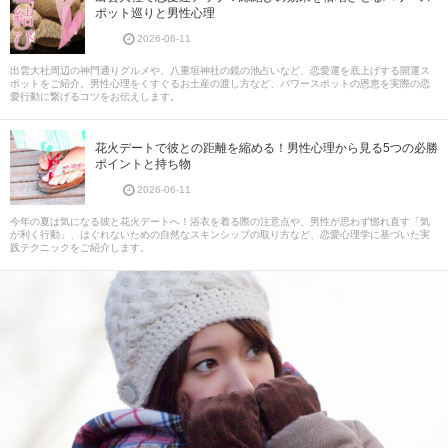
ポット巡りと男性心理
2026-06-11
出雲大社周辺の神門通りグルメや、八重垣神社の鏡の池占いなど、恋愛運を底上げする開運ス
ポットをご紹介。男性心理をくすぐるお土産の渡し方など、パワースポットの恩恵を実際の恋
愛行動に繋げるコツをお伝えします。
花火デートで彼との距離を縮める！男性心理から見る5つの必勝
ポイントと持ち物
2026-06-11
今年の夏は気になる彼と花火デートへ！浴衣を着る際の注意点や、男性が思わず惚れ直す「気
が利く行動」、はぐれないための自然なスキンシップの取り方など、恋愛心理学に基づいた実
践テクニックをご紹介します。