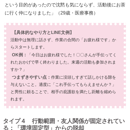
という目的があったので沈黙も気にならず、活動後にお茶
に行く仲になりました」（29歳・医療事務）
【具体的なやり方とLINE文例】
活動中は無理に話さず、作業の合間の「お疲れ様です」か
らスタートします。
OK例：
「今日はお疲れ様でした！〇〇さんが手伝ってく
れたおかげで早く終わりました。来週の活動も参加されま
すか？」
つまずきやすい点：
作業に没頭しすぎて話しかける隙を
与えないこと。適度に「これ手伝ってもらえませんか？」
と男性に頼ることで、相手の庇護欲を満たし距離を縮めら
れます。
タイプ４ 行動範囲・友人関係が固定されてい
る：「環境固定型」からの脱却