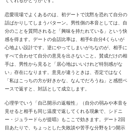
てくれるかどうかです。
恋愛現場でよくあるのは、初デートで沈黙を恐れて自分の
話ばかりしてしまうパターン。男性側の本音としては、自
分のことを質問されると「興味を持たれている」という快
感を得ます。デートの会話比率は、相手6:自分4くらいが
心地よい設計です。逆にやってしまいがちなのが、相手に
すべて合わせて自分の意見を出さないこと。賛成だけの相
手は、男性から見ると「居心地はいいけれど特別感がな
い」存在になります。意見が違うときは、否定ではなく
「私はこっちの方が好きかな、なんでだろうね」と感想ベ
ースで返すと、対話として成立します。
心理学でいう「自己開示の返報性」（自分の弱みや本音を
見せると相手も同じ温度で返してくれる現象で、シドニ
ー・ジュラードらが提唱）もここで効きます。デート2回
目あたりで、ちょっとした失敗談や苦手な分野を1つ開示