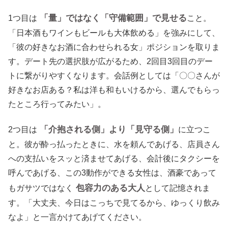
「量」ではなく「守備範囲」で見せる
1つ目は
こと。
「日本酒もワインもビールも大体飲める」を強みにして、
「彼の好きなお酒に合わせられる女」ポジションを取りま
す。デート先の選択肢が広がるため、2回目3回目のデー
トに繋がりやすくなります。会話例としては「〇〇さんが
好きなお店ある？私は洋も和もいけるから、選んでもらっ
たところ行ってみたい」。
「介抱される側」より「見守る側」
2つ目は
に立つこ
と。彼が酔っ払ったときに、水を頼んであげる、店員さん
への支払いをスッと済ませてあげる、会計後にタクシーを
呼んであげる、この3動作ができる女性は、酒豪であって
包容力のある大人
もガサツではなく
として記憶されま
す。「大丈夫、今日はこっちで見てるから、ゆっくり飲み
なよ」と一言かけてあげてください。