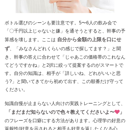
ボトル選びのシーンも要注意です。5〜6人の飲み会で
「〇千円以上じゃないと嫌」を通そうとすると、幹事の予
自分から金額の上限を口にせ
算感を壊します。ここは
ず
、「みなさんどれくらいの感じで探してます？」と聞
き、幹事の答えに合わせて「じゃあこの価格帯のこれなん
てどうですかね」と2択に絞って提案するのがスマートで
す。自分の知識は、相手が「詳しいね、どれがいいと思
う?」と聞いてきてから初めて出す、この順番だけ守って
ください。
知識自慢が止まらない人向けの実践トレーニングとして、
「まだまだ知らないので色々教えてくださいよ〜
」
のフレーズを口癖にする方法があります。心理学の好意の
返報性(好意を示されると相手も好意を返したくなる心