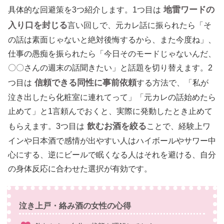
地雷ワードの
具体的な回避策を3つ紹介します。1つ目は
入り口を封じる
言い回しで、元カレ話に振られたら「そ
の話は素面じゃないと絶対後悔するから、また今度ね」、
仕事の愚痴を振られたら「今日そのモードじゃないんだ、
〇〇さんの週末の話聞きたい」と話題を切り替えます。2
信頼できる同性に事前依頼
つ目は
する方法で、「私が
泣き出したら化粧室に連れてって」「元カレの話始めたら
止めて」と1言頼んでおくと、実際に発動したとき止めて
飲むお酒を絞る
もらえます。3つ目は
ことで、経験上ワ
インや日本酒で感情が出やすい人はハイボールやサワー中
心にする、逆にビールで眠くなる人はそれを避ける、自分
の身体反応に合わせた選択が有効です。
泣き上戸・絡み酒の女性の心得