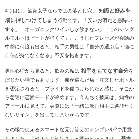
知識と好みを
4つ目は、酒豪女子ならではの落とし穴、
場に押しつけてしまう
行動です。「安いお酒だと悪酔い
する」「オーガニックワインしか飲まない」「このシング
ルモルトはピートが強くて」、こうしたフレーズが会話の
中盤に何度も出ると、相手の男性は「自分の選ぶ店・酒に
自信が持てなくなる」不安を抱きます。
相手をもてなす自分
男性心理から見ると、飲みの席は
を
演じたい場でもあります。彼が選んだ店・注文したボトル
を否定されると、プライドを傷つけられたと感じ、そこか
ら急速に恋愛モードが冷めます。うんちく披露は、知性の
アピールに見えて、実際には「一緒に飲む相手に選びたく
ないサイン」を出してしまいがちです。
その場で使えるスマートな受け答えのテンプレを2つ用意
基本
しました。「好きなお酒は？」と聞かれたときは、