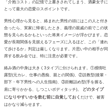
「介抱コスト」の記憶で上書きされてしまう、酒豪女子に
とって最大の恋愛ロスポイントです。
男性心理から見ると、絡まれた男性の頭にはこの人と付き
合ったら、実家に帰省したとき、義理の親戚の前でこの状
態を見られるかもといった将来イメージが浮かびます。恋
愛が長期関係を見据えるフェーズに入るほど、この「連れ
て歩けるか」判定は厳しくなります。片思い中の相手が同
席する飲み会では、特に注意が必要です。
絡み酒の中身は大きく3タイプに分けられます。①感情吐
露型(元カレ、仕事の愚痴、親との関係)、②説教型(後輩・
部下・年下男性への人生指南)、③距離詰め型(手を握る、
どのタイプ
肩に寄りかかる、しつこいボディタッチ)。
になりやすいかを飲む前に自覚しておく
だけで、被害
はかなり減らせます。