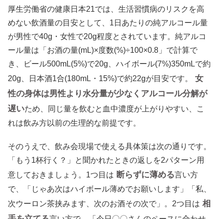
厚生労働省の健康日本21では、生活習慣病のリスクを高
めない飲酒量の目安として、1日あたりの純アルコール量
が男性で40g・女性で20g程度とされています。純アルコ
ール量は「お酒の量(mL)×度数(%)÷100×0.8」で計算で
き、ビール500mL(5%)で20g、ハイボール(7%)350mLで約
女
20g、日本酒1合(180mL・15%)で約22gが目安です。
性の身体は男性より水分量が少なくアルコール分解が
遅い
ため、同じ量を飲むと血中濃度が上がりやすい、こ
れは飲み方以前の生理的な前提です。
そのうえで、飲み会現場で使える具体策は次の通りです。
「もう1杯行く？」と聞かれたときの返しを2パターン用
断らずに薄める
意しておきましょう。1つ目は
言い方
で、「じゃあ次はハイボール薄めでお願いします」「私、
相
次ウーロン茶挟みます、次のお酒その次で」。2つ目は
手を立てる
言い方で、「今日〇〇さんのペースに合わせ