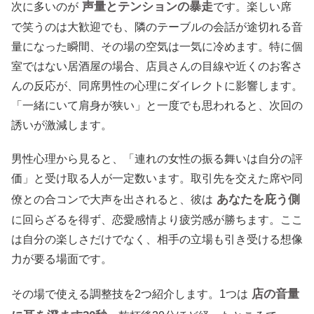
声量とテンションの暴走
次に多いのが
です。楽しい席
で笑うのは大歓迎でも、隣のテーブルの会話が途切れる音
量になった瞬間、その場の空気は一気に冷めます。特に個
室ではない居酒屋の場合、店員さんの目線や近くのお客さ
んの反応が、同席男性の心理にダイレクトに影響します。
「一緒にいて肩身が狭い」と一度でも思われると、次回の
誘いが激減します。
男性心理から見ると、「連れの女性の振る舞いは自分の評
価」と受け取る人が一定数います。取引先を交えた席や同
あなたを庇う側
僚との合コンで大声を出されると、彼は
に回らざるを得ず、恋愛感情より疲労感が勝ちます。ここ
は自分の楽しさだけでなく、相手の立場も引き受ける想像
力が要る場面です。
店の音量
その場で使える調整技を2つ紹介します。1つは