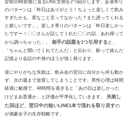
翌朝10時前後に送るLINE文例を2つ紹介します。反省寄り
のパターンは「昨日はありがとう！ちょっと楽しくて飲み
すぎたかも、変なこと言ってなかった？また誘ってくれる
と嬉しいです」。楽しさ寄りのパターンは「昨日楽しかっ
たです〜！〇〇さんが話してくれた〇〇の話、あれ帰って
相手の話題を1つ引用する
から調べちゃった」。
と、
「ちゃんと聞いてくれてたんだ」と伝わり、酔って絡んだ
記憶より会話の中身のほうが強く残ります。
逆にやりがちな失敗は、飲み会の翌日に自分から何も動か
ず、次の週まで放置してしまうことです。男性心理は時間
経過に敏感で、48時間を過ぎると「あの日は楽しかった
失敗し
けどまあ普通か」と評価が平準化していきます。
た回ほど、翌日中の短いLINE1本で流れを取り戻す
の
が酒豪女子の生存戦略です。