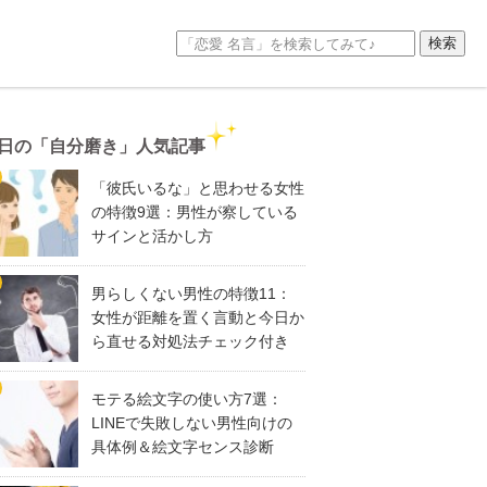
日の「自分磨き」人気記事
「彼氏いるな」と思わせる女性
の特徴9選：男性が察している
サインと活かし方
男らしくない男性の特徴11：
女性が距離を置く言動と今日か
ら直せる対処法チェック付き
モテる絵文字の使い方7選：
LINEで失敗しない男性向けの
具体例＆絵文字センス診断