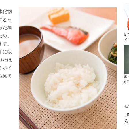
水化物
にとっ
った糖
Ｂ
ため、
イ
ます。
手に取
べたほ
うポイ
ら見て
め
が
モ
L
る