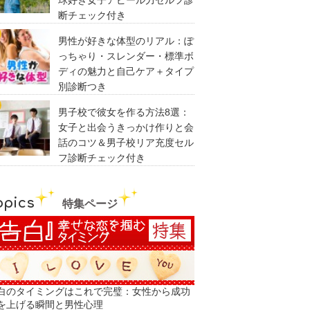
球好き女子アピール力セルフ診
断チェック付き
男性が好きな体型のリアル：ぽ
っちゃり・スレンダー・標準ボ
ディの魅力と自己ケア＋タイプ
別診断つき
男子校で彼女を作る方法8選：
女子と出会うきっかけ作りと会
話のコツ＆男子校リア充度セル
フ診断チェック付き
opics
特集ページ
白のタイミングはこれで完璧：女性から成功
を上げる瞬間と男性心理