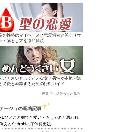
型の性格はマイペース？恋愛傾向と脈ありサ
ン・落とし方を徹底解説
んどくさい女ってどんな女？男性が本気で嫌
る特徴と卒業するための行動ガイド
特集ページをもっと見る
テージョの新着記事
INEひとこと欄で可愛い・おしゃれと思われ
例文とAndroidの字体変更法