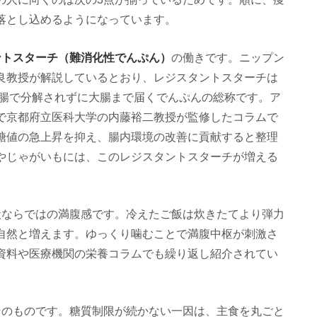
落とし込めるようになっています。
ントスターチ（難消化性でんぷん）
の働きです。ニップン
良教授が解説しているとおり、レジスタントスターチは
小腸で分解されずに大腸まで届くでんぷんの総称です。ア
で京都府立医科大学の内藤裕二教授が監修したコラムで
糖値の急上昇を抑え、腸内環境の改善に貢献すると整理
やじゃがいもには、このレジスタントスターチが増える
状ならではの満腹感です。冷えたご飯は炊きたてより弾力
自然と増えます。ゆっくり噛むことで満腹中枢が刺激さ
資料や医療機関の栄養コラムでも繰り返し紹介されてい
そのものです。糖質制限が続かない一因は、主食を丸ごと