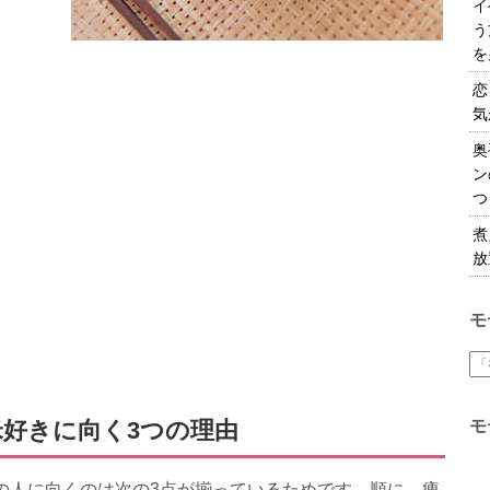
イ
う
を
恋
気
奥
ン
つ
煮
放
モ
好きに向く3つの理由
モ
の人に向くのは次の3点が揃っているためです。順に、痩