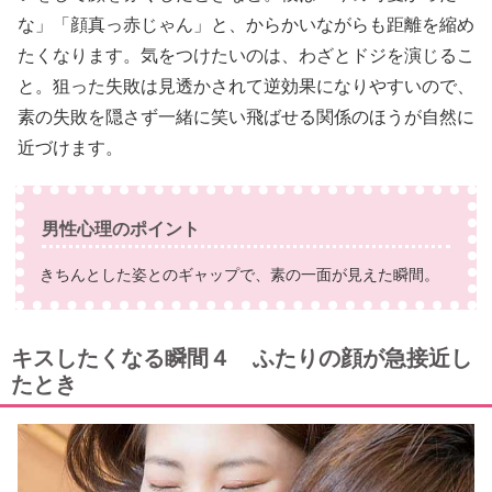
な」「顔真っ赤じゃん」と、からかいながらも距離を縮め
たくなります。気をつけたいのは、わざとドジを演じるこ
と。狙った失敗は見透かされて逆効果になりやすいので、
素の失敗を隠さず一緒に笑い飛ばせる関係のほうが自然に
近づけます。
男性心理のポイント
きちんとした姿とのギャップで、素の一面が見えた瞬間。
キスしたくなる瞬間４ ふたりの顔が急接近し
たとき