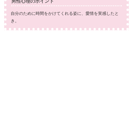
男性心理のポイント
自分のために時間をかけてくれる姿に、愛情を実感したと
き。