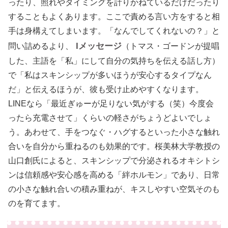
ったり、照れやタイミングを計りかねているだけだったり
することもよくあります。ここで責める言い方をすると相
手は身構えてしまいます。「なんでしてくれないの？」と
Iメッセージ
問い詰めるより、
（トマス・ゴードンが提唱
した、主語を「私」にして自分の気持ちを伝える話し方）
で「私はスキンシップが多いほうが安心するタイプなん
だ」と伝えるほうが、彼も受け止めやすくなります。
LINEなら「最近ぎゅーが足りない気がする（笑）今度会
ったら充電させて」くらいの軽さがちょうどよいでしょ
う。あわせて、手をつなぐ・ハグするといった小さな触れ
合いを自分から重ねるのも効果的です。桜美林大学教授の
山口創氏によると、スキンシップで分泌されるオキシトシ
ンは信頼感や安心感を高める「絆ホルモン」であり、日常
の小さな触れ合いの積み重ねが、キスしやすい空気そのも
のを育てます。