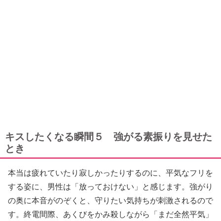
キスしたくなる瞬間５ 強がる素振りを見せた
とき
本当は疲れていたり寂しかったりするのに、平気なフリを
する姿に、男性は「放っておけない」と感じます。強がり
の奥に本音がのぞくと、守りたい気持ちが刺激されるので
す。終電間際、あくびをかみ殺しながら「まだ全然平気」