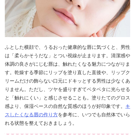
ふとした横顔で、うるおった健康的な唇に気づくと、男性
は「柔らかそうだな」とつい視線が止まります。清潔感や
体調の良さがにじむ唇は、触れたくなる魅力につながりま
す。乾燥する季節にリップを塗り直した直後や、リップク
リームだけの飾らない口元にドキッとする男性は少なくあ
りません。ただし、ツヤを盛りすぎてベタベタに光らせる
と「触れにくい」と感じさせることも。塗りたてのグロス
感より、保湿ベースの自然な質感のほうが好印象です。
キ
スしたくなる唇の作り方
を参考に、いつでも自然体でいら
れる状態を整えておきましょう。