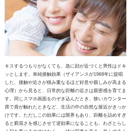
キスするつもりがなくても、急に顔が近づくと男性はドキ
ッとします。単純接触効果（ザイアンスが1968年に提唱
した、接触や近さが積み重なるほど好意や親しみが高まる
心理）から見ると、日常的な距離の近さは親密感を育てま
す。同じスマホ画面をのぞき込んだとき、狭いカウンター
席で肩が触れたときなど、生活の中の自然な接近がきっか
けです。ただしこの効果には限界もあり、距離を詰めすぎ
ると窮屈さを感じさせて逆効果になることも。わざとらし