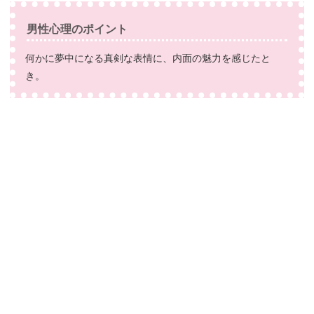
男性心理のポイント
何かに夢中になる真剣な表情に、内面の魅力を感じたと
き。