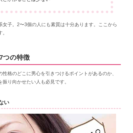
系女子。2〜3個の人にも素質は十分あります。ここから
す。
7つの特徴
の性格のどこに男心を引きつけるポイントがあるのか、
を振り向かせたい人も必見です。
ない