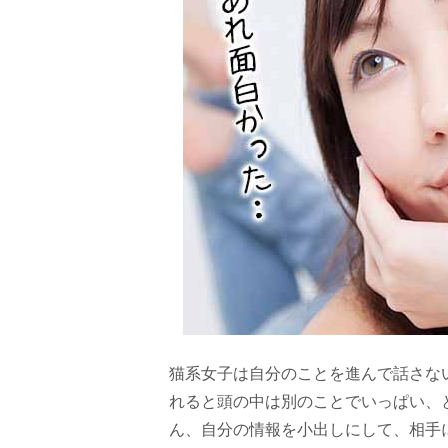
猫系女子は自分のことを進んで話さな
れると頭の中は別のことでいっぱい、
ん、自分の情報を小出しにして、相手