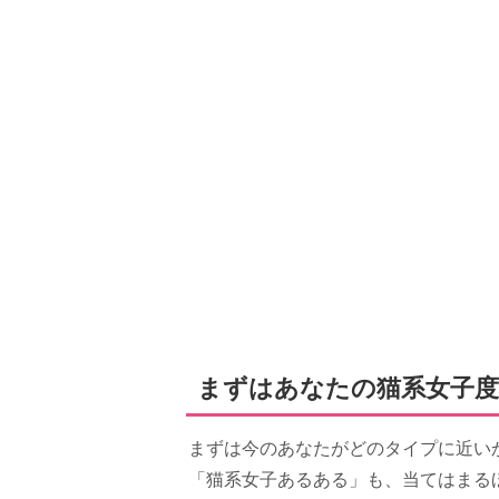
まずはあなたの猫系女子度
まずは今のあなたがどのタイプに近い
「猫系女子あるある」も、当てはまる