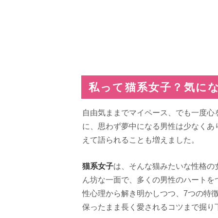
私って猫系女子？気に
自由気ままでマイペース、でも一度心
に、思わず夢中になる男性は少なくあ
えて語られることも増えました。
猫系女子
は、そんな猫みたいな性格の
ん坊な一面で、多くの男性のハートを
性心理から解き明かしつつ、7つの特
保ったまま長く愛されるコツまで掘り