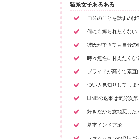
猫系女子あるある
自分のことを話すのは
何にも縛られたくない
彼氏ができても自分の
時々無性に甘えたくな
プライドが高くて素直
つい人見知りしてしま
LINEの返事は気分次第
好きだから意地悪した
基本インドア派
ファッションや趣味が