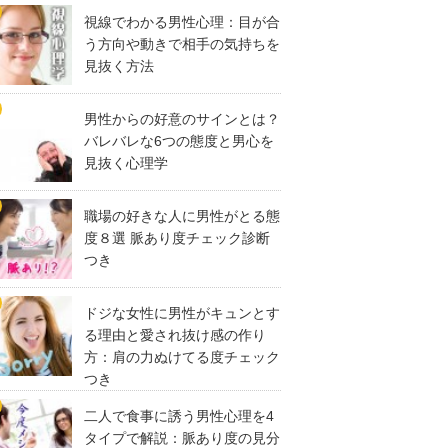
視線でわかる男性心理：目が合
う方向や動きで相手の気持ちを
見抜く方法
男性からの好意のサインとは？
バレバレな6つの態度と男心を
見抜く心理学
職場の好きな人に男性がとる態
度８選 脈あり度チェック診断
つき
ドジな女性に男性がキュンとす
る理由と愛され抜け感の作り
方：肩の力ぬけてる度チェック
つき
二人で食事に誘う男性心理を4
タイプで解説：脈あり度の見分