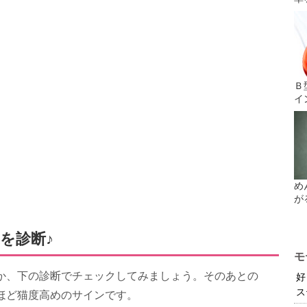
Ｂ
イ
め
が
を診断♪
モ
か、下の診断でチェックしてみましょう。そのあとの
好
ス
ほど猫度高めのサインです。