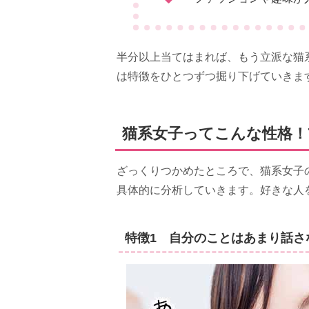
半分以上当てはまれば、もう立派な猫
は特徴をひとつずつ掘り下げていきま
猫系女子ってこんな性格！
ざっくりつかめたところで、猫系女子
具体的に分析していきます。好きな人
特徴1 自分のことはあまり話さ