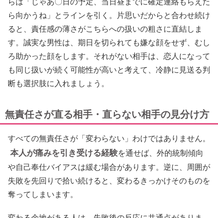
らは「じゃあ〇日の予定、当日昼までに確定連絡もらえた
ら向かうね」とラインを引く。片思いだからと合わせ続け
ると、責任感の薄さがこちらへの扱いの粗さに直結しま
す。誠実な男性は、期日を切られても嫌な顔をせず、むし
ろ助かった顔をします。それがない相手は、恋人になって
も同じ扱いが続く可能性が高いと考えて、冷静に見送る判
断も選択肢に入れましょう。
無責任さが直る相手・直らない相手の見分け方
すべての無責任さが「変わらない」わけではありません。
本人が痛みを引き受ける経験
を通せば、外的統制傾向
や自己奉仕バイアスは緩む場合があります。逆に、周囲が
失敗を先回りで拾い続けると、変わるきっかけそのものを
奪ってしまいます。
変わる余地がある人は、失敗後の反応に共通点がありま