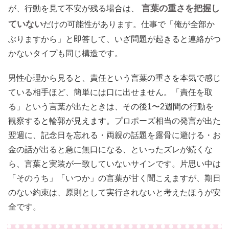
言葉の重さを把握し
が、行動を見て不安が残る場合は、
ていない
だけの可能性があります。仕事で「俺が全部か
ぶりますから」と即答して、いざ問題が起きると連絡がつ
かないタイプも同じ構造です。
男性心理から見ると、責任という言葉の重さを本気で感じ
ている相手ほど、簡単には口に出せません。「責任を取
る」という言葉が出たときは、その後1〜2週間の行動を
観察すると輪郭が見えます。プロポーズ相当の発言が出た
翌週に、記念日を忘れる・両親の話題を露骨に避ける・お
金の話が出ると急に無口になる、といったズレが続くな
ら、言葉と実装が一致していないサインです。片思い中は
「そのうち」「いつか」の言葉が甘く聞こえますが、期日
のない約束は、原則として実行されないと考えたほうが安
全です。