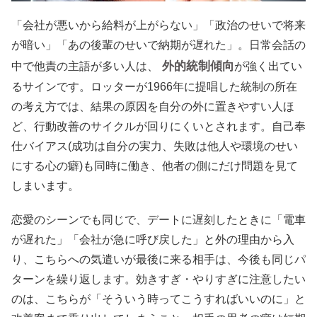
「会社が悪いから給料が上がらない」「政治のせいで将来
が暗い」「あの後輩のせいで納期が遅れた」。日常会話の
外的統制傾向
中で他責の主語が多い人は、
が強く出てい
るサインです。ロッターが1966年に提唱した統制の所在
の考え方では、結果の原因を自分の外に置きやすい人ほ
ど、行動改善のサイクルが回りにくいとされます。自己奉
仕バイアス(成功は自分の実力、失敗は他人や環境のせい
にする心の癖)も同時に働き、他者の側にだけ問題を見て
しまいます。
恋愛のシーンでも同じで、デートに遅刻したときに「電車
が遅れた」「会社が急に呼び戻した」と外の理由から入
り、こちらへの気遣いが最後に来る相手は、今後も同じパ
ターンを繰り返します。効きすぎ・やりすぎに注意したい
のは、こちらが「そういう時ってこうすればいいのに」と