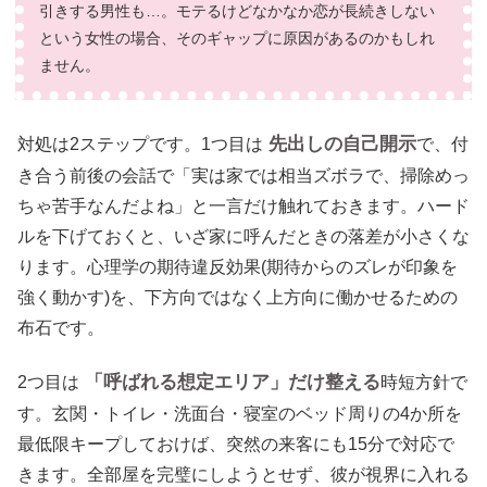
引きする男性も…。モテるけどなかなか恋が長続きしない
という女性の場合、そのギャップに原因があるのかもしれ
ません。
先出しの自己開示
対処は2ステップです。1つ目は
で、付
き合う前後の会話で「実は家では相当ズボラで、掃除めっ
ちゃ苦手なんだよね」と一言だけ触れておきます。ハード
ルを下げておくと、いざ家に呼んだときの落差が小さくな
ります。心理学の期待違反効果(期待からのズレが印象を
強く動かす)を、下方向ではなく上方向に働かせるための
布石です。
「呼ばれる想定エリア」だけ整える
2つ目は
時短方針で
す。玄関・トイレ・洗面台・寝室のベッド周りの4か所を
最低限キープしておけば、突然の来客にも15分で対応で
きます。全部屋を完璧にしようとせず、彼が視界に入れる