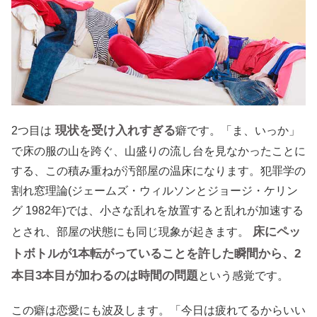
現状を受け入れすぎる
2つ目は
癖です。「ま、いっか」
で床の服の山を跨ぐ、山盛りの流し台を見なかったことに
する、この積み重ねが汚部屋の温床になります。犯罪学の
割れ窓理論(ジェームズ・ウィルソンとジョージ・ケリン
グ 1982年)では、小さな乱れを放置すると乱れが加速する
床にペッ
とされ、部屋の状態にも同じ現象が起きます。
トボトルが1本転がっていることを許した瞬間から、2
本目3本目が加わるのは時間の問題
という感覚です。
この癖は恋愛にも波及します。「今日は疲れてるからいい