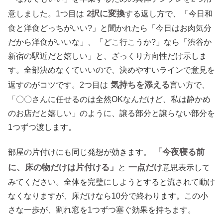
2択に変換
意しました。1つ目は
する返し方で、「今日和
食と洋食どっちがいい?」と聞かれたら「今日はお肉気分
だから洋食がいいな」、「どこ行こうか?」なら「渋谷か
新宿の駅近だと嬉しい」と、ざっくり方向性だけ示しま
す。全部決めなくていいので、決めやすいラインで意見を
気持ちを添える
返すのがコツです。2つ目は
言い方で、
「〇〇さんに任せるのは全然OKなんだけど、私は静かめ
のお店だと嬉しい」のように、譲る部分と譲らない部分を
1つずつ渡します。
「今夜寝る前
部屋の片付けにも同じ発想が効きます。
に、床の物だけは片付ける」
一点だけ
と
意思表示して
みてください。全体を完璧にしようとすると流されて動け
なくなりますが、床だけなら10分で終わります。この小
さな一歩が、割れ窓を1つずつ塞ぐ効果を持ちます。