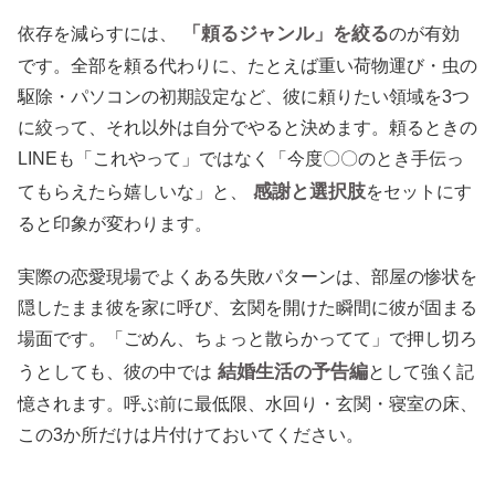
「頼るジャンル」を絞る
依存を減らすには、
のが有効
です。全部を頼る代わりに、たとえば重い荷物運び・虫の
駆除・パソコンの初期設定など、彼に頼りたい領域を3つ
に絞って、それ以外は自分でやると決めます。頼るときの
LINEも「これやって」ではなく「今度〇〇のとき手伝っ
感謝と選択肢
てもらえたら嬉しいな」と、
をセットにす
ると印象が変わります。
実際の恋愛現場でよくある失敗パターンは、部屋の惨状を
隠したまま彼を家に呼び、玄関を開けた瞬間に彼が固まる
場面です。「ごめん、ちょっと散らかってて」で押し切ろ
結婚生活の予告編
うとしても、彼の中では
として強く記
憶されます。呼ぶ前に最低限、水回り・玄関・寝室の床、
この3か所だけは片付けておいてください。