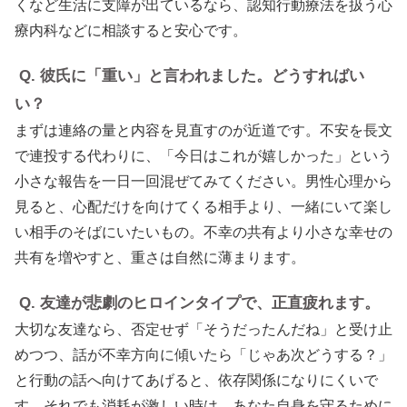
くなど生活に支障が出ているなら、認知行動療法を扱う心
療内科などに相談すると安心です。
Q. 彼氏に「重い」と言われました。どうすればい
い？
まずは連絡の量と内容を見直すのが近道です。不安を長文
で連投する代わりに、「今日はこれが嬉しかった」という
小さな報告を一日一回混ぜてみてください。男性心理から
見ると、心配だけを向けてくる相手より、一緒にいて楽し
い相手のそばにいたいもの。不幸の共有より小さな幸せの
共有を増やすと、重さは自然に薄まります。
Q. 友達が悲劇のヒロインタイプで、正直疲れます。
大切な友達なら、否定せず「そうだったんだね」と受け止
めつつ、話が不幸方向に傾いたら「じゃあ次どうする？」
と行動の話へ向けてあげると、依存関係になりにくいで
す。それでも消耗が激しい時は、あなた自身を守るために