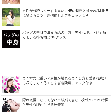
男性が既読スルーする重いLINEの特徴と好かれるLINE
に変えるコツ：送信前セルフチェックつき
バッグの中身で決まる恋の行方！男性心理からひも解
くモテる持ち物とNGグッズ
尽くす女は重い？男性が離れる尽くし方と愛され続け
る尽くし方：尽くしすぎ危険度チェック付き
隠れ傲慢になってない？結婚できない女性の5つの特徴
と男性心理から見る改善策