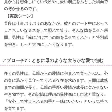
見からは想像しにくい長所や可愛い弱点をふとした場面で
のぞかせるのです。
【実践シーン】
普段は仕事バリバリのあなたが、彼とのデート中におっち
ょこちょいなミスをして照れて笑う。そんな隙を見せた瞬
間、男性は「俺にだけ本当の顔を見せてくれた」と特別感
を抱き、もっと大切にしたくなります。
アプローチ7：ときに母のような大らかな愛で包む
多くの男性は、母親からの愛情に包まれて育ったぶん、心
の奥に温かく見守ってくれる存在を求めます。人間は成熟
までの期間が長く、母親の手厚い愛情が成長に欠かせない
生き物です。その記憶は理想の異性像にも自然と重なり、
「安心して甘えられる相手と一緒にいたい」という気持ち
を育てます。