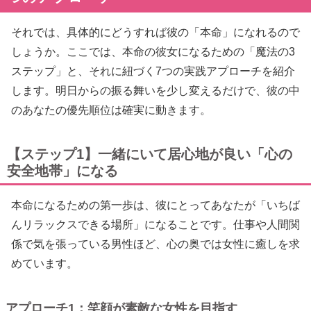
それでは、具体的にどうすれば彼の「本命」になれるので
しょうか。ここでは、本命の彼女になるための「魔法の3
ステップ」と、それに紐づく7つの実践アプローチを紹介
します。明日からの振る舞いを少し変えるだけで、彼の中
のあなたの優先順位は確実に動きます。
【ステップ1】一緒にいて居心地が良い「心の
安全地帯」になる
本命になるための第一歩は、彼にとってあなたが「いちば
んリラックスできる場所」になることです。仕事や人間関
係で気を張っている男性ほど、心の奥では女性に癒しを求
めています。
アプローチ1：笑顔が素敵な女性を目指す