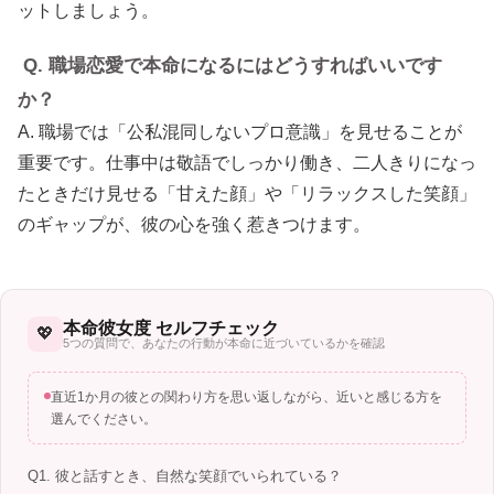
ットしましょう。
Q. 職場恋愛で本命になるにはどうすればいいです
か？
A. 職場では「公私混同しないプロ意識」を見せることが
重要です。仕事中は敬語でしっかり働き、二人きりになっ
たときだけ見せる「甘えた顔」や「リラックスした笑顔」
のギャップが、彼の心を強く惹きつけます。
本命彼女度 セルフチェック
💖
5つの質問で、あなたの行動が本命に近づいているかを確認
直近1か月の彼との関わり方を思い返しながら、近いと感じる方を
選んでください。
Q1. 彼と話すとき、自然な笑顔でいられている？