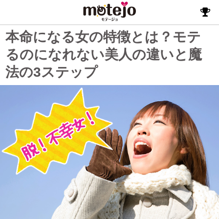
本命になる女の特徴とは？モテ
るのになれない美人の違いと魔
法の3ステップ