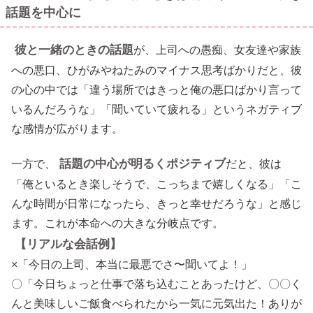
話題を中心に
彼と一緒のときの話題
が、上司への愚痴、女友達や家族
への悪口、ひがみやねたみのマイナス思考ばかりだと、彼
の心の中では「違う場所ではきっと俺の悪口ばかり言って
いるんだろうな」「聞いていて疲れる」というネガティブ
な感情が広がります。
話題の中心が明るくポジティブ
一方で、
だと、彼は
「俺といるとき楽しそうで、こっちまで嬉しくなる」「こ
んな時間が日常になったら、きっと幸せだろうな」と感じ
ます。これが本命への大きな分岐点です。
【リアルな会話例】
×「今日の上司、本当に最悪でさ〜聞いてよ！」
〇「今日ちょっと仕事で落ち込むことあったけど、〇〇く
んと美味しいご飯食べられたから一気に元気出た！ありが