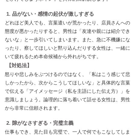
1. 品がない・感情の起伏が激しすぎる
どれほど美人でも、言葉遣いが荒かったり、店員さんへの
態度が悪かったりすると、男性は「友達や親には紹介でき
ないな」と一歩引いてしまいます。また、急に不機嫌にな
ったり、察してほしいと黙り込んだりする女性は、一緒に
いて疲れるため本命候補から外れがちです。
【対処法】
怒りや悲しみをぶつけるのではなく、「私はこう感じて悲
しかったから、次からこうしてほしいな」と具体的な言葉
で伝える「アイメッセージ（私を主語にした伝え方）」を
意識しましょう。論理的に落ち着いて話せる女性は、男性
から非常に信頼されます。
2. 隙がなさすぎる・完璧主義
仕事もでき、見た目も完璧で、一人で何でもこなしてしま