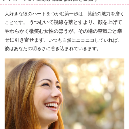
大好きな彼のハートをつかむ第一歩は、笑顔の魅力を磨く
うつむいて視線を落とすより、顔を上げて
ことです。
やわらかく微笑む女性のほうが、その場の空気ごと幸
せに引き寄せます
。いつも自然にニコニコしていれば、
彼はあなたの明るさに惹き込まれていきます。