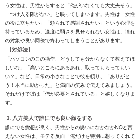
う女性は、男性からすると「俺がいなくても大丈夫そう」
「つけ入る隙がない」と映ってしまいます。男性は「女性
の役に立ちたい」「頼られて感謝されたい」という心理を
持っているため、適度に弱さを見せられない女性は、憧れ
の対象や良い同僚で終わってしまうことがあります。
【対処法】
「パソコンのこの操作、どうしても分からなくて教えてほ
しいな」「高いところにあるあれ、取ってもらってもい
い？」など、日常の小さなことで彼を頼り、「ありがと
う！本当に助かった」と満面の笑みで伝えてみましょう。
それだけで彼は「俺が必要とされている」と嬉しくなりま
す。
3. 八方美人で誰にでも良い顔をする
誰にでも愛想が良く、男性からの誘いになかなかNOと言
えない女性は、モテる反面「俺だけを特別に想ってくれて