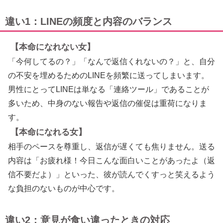
違い1：LINEの頻度と内容のバランス
【本命になれない女】
「今何してるの？」「なんで返信くれないの？」と、自分
の不安を埋めるためのLINEを頻繁に送ってしまいます。
男性にとってLINEは単なる「連絡ツール」であることが
多いため、中身のない報告や返信の催促は重荷になりま
す。
【本命になれる女】
相手のペースを尊重し、返信が遅くても焦りません。送る
内容は「お疲れ様！今日こんな面白いことがあったよ（返
信不要だよ）」といった、彼が読んでくすっと笑えるよう
な負担のないものが中心です。
違い2：意見が食い違ったときの対応