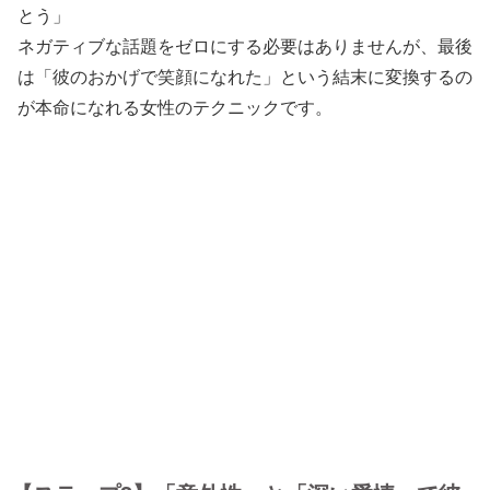
とう」
ネガティブな話題をゼロにする必要はありませんが、最後
は「彼のおかげで笑顔になれた」という結末に変換するの
が本命になれる女性のテクニックです。