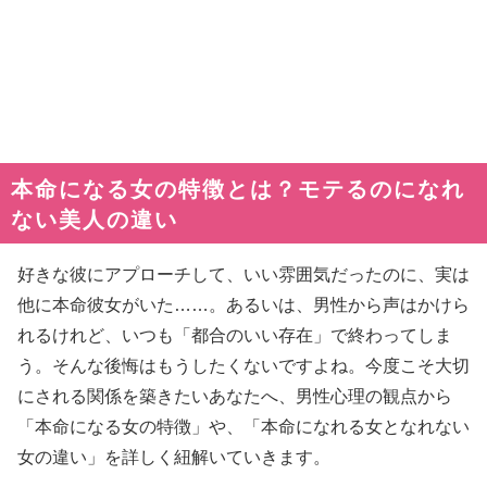
本命になる女の特徴とは？モテるのになれ
ない美人の違い
好きな彼にアプローチして、いい雰囲気だったのに、実は
他に本命彼女がいた……。あるいは、男性から声はかけら
れるけれど、いつも「都合のいい存在」で終わってしま
う。そんな後悔はもうしたくないですよね。今度こそ大切
にされる関係を築きたいあなたへ、男性心理の観点から
「本命になる女の特徴」や、「本命になれる女となれない
女の違い」を詳しく紐解いていきます。