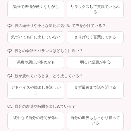
緊張で表情が硬くなりがち
リラックスして笑顔でいられ
る
Q2. 彼の頑張りや小さな変化に気づいて声をかけている？
気づいても口に出していない
さりげなく言葉にできる
Q3. 彼との会話のバランスはどちらに近い？
愚痴や悪口が多めかも
明るい話題が中心
Q4. 彼が疲れているとき、どう接している？
アドバイスや励ましを返しが
まず最後まで話を聞ける
ち
Q5. 自分の趣味や時間を楽しめている？
彼中心で自分の時間が薄い
自分の世界もしっかり持って
いる