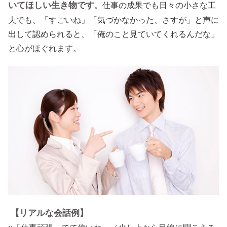
いてほしい生き物です
。仕事の成果でも日々の小さな工
夫でも、「すごいね」「気づかなかった、さすが」と声に
出して認められると、「俺のこと見ていてくれるんだな」
と心がほぐれます。
【リアルな会話例】