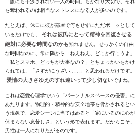
「誰にも干渉されない一人の時間」もかなり大切で、それ
を奪われるのは相当なストレスになる人が多いのです。
たとえば、休日に彼が部屋で何もせずにただボーッとして
それは彼氏にとって精神を回復させる
いるだけでも、
絶対に必要な時間なのかも
知れません。せっかくの自由
な時間なのに、常に隣から「ねえねえ、どこか行こうよ」
「私とスマホ、どっちが大事なの？」とちょっかいをかけ
られては、「さすがにうざい……」と思われるだけです。
愛情の大きさゆえのすれ違いって少し切ない
ですね。
これは恋愛心理学でいう「パーソナルスペースの侵害」に
あたります。物理的・精神的な安全地帯を脅かされるとい
う現象で、恋愛シーンに当てはめると「家にいるのに心が
休まらない息苦しさ」という形で表れます。だからこそ、
男性は一人になりたがるのです。