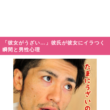
「彼女がうざい…」彼氏が彼女にイラつく
瞬間と男性心理