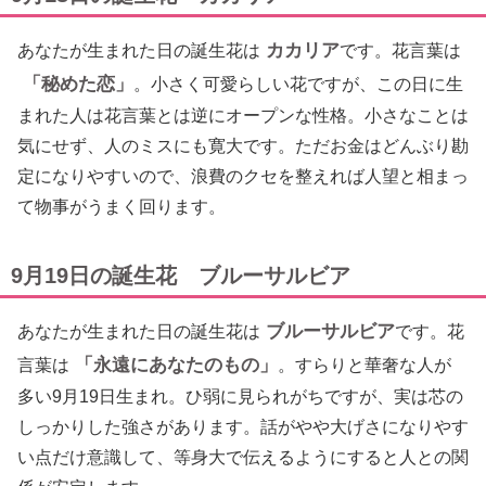
カカリア
あなたが生まれた日の誕生花は
です。花言葉は
「秘めた恋」
。小さく可愛らしい花ですが、この日に生
まれた人は花言葉とは逆にオープンな性格。小さなことは
気にせず、人のミスにも寛大です。ただお金はどんぶり勘
定になりやすいので、浪費のクセを整えれば人望と相まっ
て物事がうまく回ります。
9月19日の誕生花 ブルーサルビア
ブルーサルビア
あなたが生まれた日の誕生花は
です。花
「永遠にあなたのもの」
言葉は
。すらりと華奢な人が
多い9月19日生まれ。ひ弱に見られがちですが、実は芯の
しっかりした強さがあります。話がやや大げさになりやす
い点だけ意識して、等身大で伝えるようにすると人との関