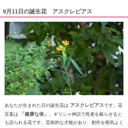
9月11日の誕生花 アスクレピアス
アスクレピアス
あなたが生まれた日の誕生花は
です。花
「健康な体」
言葉は
。ギリシャ神話で死者を蘇らせると
も語られる花です。芸術的な才能があり、創作を根気よく