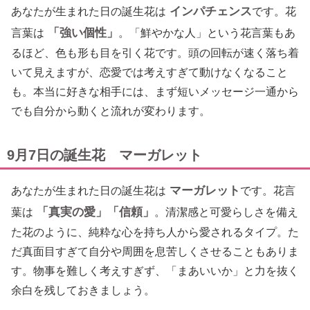
インパチェンス
あなたが生まれた日の誕生花は
です。花
「強い個性」
言葉は
。「鮮やかな人」という花言葉もあ
るほど、色も形も目を引く花です。頭の回転が速く落ち着
いて見えますが、恋愛では考えすぎて動けなくなること
も。本当に好きな相手には、まず短いメッセージ一通から
でも自分から動くと流れが変わります。
9月7日の誕生花 マーガレット
マーガレット
あなたが生まれた日の誕生花は
です。花言
「真実の愛」「信頼」
葉は
。清潔感と可愛らしさを備え
た花のように、純粋な心を持ち人から愛されるタイプ。た
だ真面目すぎて自分や周囲を息苦しくさせることもありま
す。物事を難しく考えすぎず、「まあいいか」と力を抜く
余白を残しておきましょう。