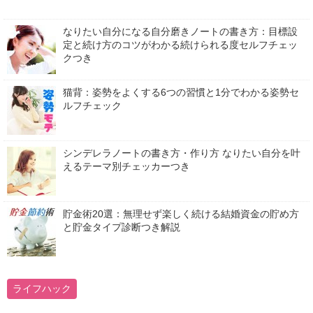
なりたい自分になる自分磨きノートの書き方：目標設
定と続け方のコツがわかる続けられる度セルフチェッ
クつき
猫背：姿勢をよくする6つの習慣と1分でわかる姿勢セ
ルフチェック
シンデレラノートの書き方・作り方 なりたい自分を叶
えるテーマ別チェッカーつき
貯金術20選：無理せず楽しく続ける結婚資金の貯め方
と貯金タイプ診断つき解説
ライフハック