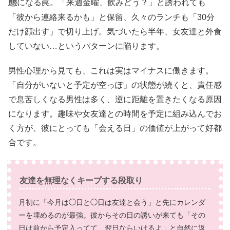
態
になる罠。「来週金曜、飲みどう？」と誘われても
「彼から連絡来るかも」と保留、久々のランチも「30分
だけ顔出す」で切り上げ。気づいたら半年、女友達と外食
していない…というパターンに陥ります。
男性心理から見ても、これは実はマイナスに働きます。
「自分がいないと予定が空っぽ」の状態が続くと、責任感
で息苦しくなる男性は多く、逆に距離を置きたくなる原因
になります。趣味や女友達との時間を予定に組み込んでお
く方が、彼にとっても「会える日」の価値が上がって好都
合です。
友達を無理なくキープする段取り
月初に「今月は◯日と◯日は友達と会う」と先にカレンダ
ーを埋めるのが最強。彼からその日の誘いが来ても「その
日は前から予定入ってて、翌日ならいけるよ」と自然に返