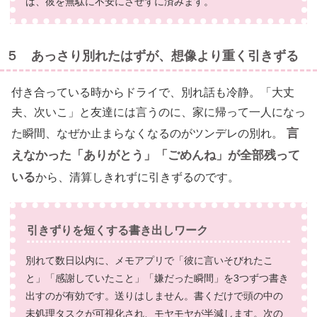
ば、彼を無駄に不安にさせずに済みます。
５ あっさり別れたはずが、想像より重く引きずる
付き合っている時からドライで、別れ話も冷静。「大丈
夫、次いこ」と友達には言うのに、家に帰って一人になっ
言
た瞬間、なぜか止まらなくなるのがツンデレの別れ。
えなかった「ありがとう」「ごめんね」が全部残って
いる
から、清算しきれずに引きずるのです。
引きずりを短くする書き出しワーク
別れて数日以内に、メモアプリで「彼に言いそびれたこ
と」「感謝していたこと」「嫌だった瞬間」を3つずつ書き
出すのが有効です。送りはしません。書くだけで頭の中の
未処理タスクが可視化され、モヤモヤが半減します。次の