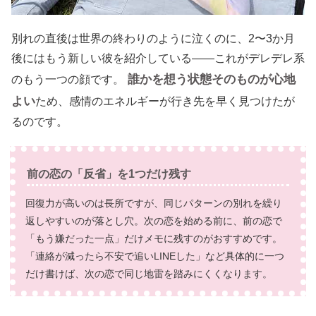
別れの直後は世界の終わりのように泣くのに、2〜3か月
後にはもう新しい彼を紹介している——これがデレデレ系
誰かを想う状態そのものが心地
のもう一つの顔です。
よい
ため、感情のエネルギーが行き先を早く見つけたが
るのです。
前の恋の「反省」を1つだけ残す
回復力が高いのは長所ですが、同じパターンの別れを繰り
返しやすいのが落とし穴。次の恋を始める前に、前の恋で
「もう嫌だった一点」だけメモに残すのがおすすめです。
「連絡が減ったら不安で追いLINEした」など具体的に一つ
だけ書けば、次の恋で同じ地雷を踏みにくくなります。