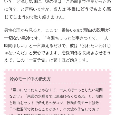
い？」と流し気味に。彼の側は「この前まで仲良かったの
本当にどうでもよく感
に何？」と戸惑いますが、当人は
じてしまう
ので取り繕えません。
理由の説明が
男性心理から見ると、ここで一番怖いのは
一切ない急冷
です。「今週ちょっと仕事きつくて、一人
時間ほしい」と一言添えるだけで、彼は「別れたいわけじ
ゃないんだ」と安心できます。恋愛関係を長続きさせるう
えで、この「一言予告」は驚くほど効きます。
冷めモード中の伝え方
「嫌いになったんじゃなくて、一人でぼーっとしたい期間
なだけ」「来週の水曜までは連絡ゆるくなるね」と、期間
と理由をセットで伝えるのがコツ。彼氏面倒モードは数
日〜数週間で終わることが多く、その波を予告しておけ