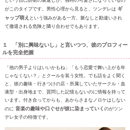
という自己防衛の裏返しが、独特の可愛さになっているの
ギ
がこのタイプです。男性心理から見ると、ツンデレは
ャップ萌え
という強みがある一方、脈なしと勘違いされ
て撤退される危険と隣り合わせでもあります。
１ 「別に興味ないし」と言いつつ、彼のプロフィー
ルを完全把握
「他の男子よりはいいかもね」「もう恋愛で舞い上がる年
じゃなくない？」とクールを装う女性。でも話をよく聞く
と、彼の趣味・行きつけの店・所属していたサークル・血
液型・出身地まで、質問した記憶もないのに情報を持って
います。付き合ってからも、あからさまなノロケはしない
音楽の趣味や口ぐせが彼に染まっていく
のに
のがツン
デレ女子の特徴です。