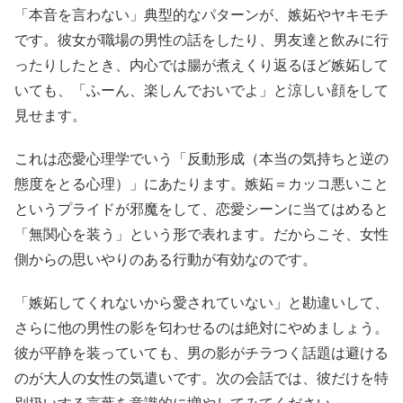
「本音を言わない」典型的なパターンが、嫉妬やヤキモチ
です。彼女が職場の男性の話をしたり、男友達と飲みに行
ったりしたとき、内心では腸が煮えくり返るほど嫉妬して
いても、「ふーん、楽しんでおいでよ」と涼しい顔をして
見せます。
これは恋愛心理学でいう「反動形成（本当の気持ちと逆の
態度をとる心理）」にあたります。嫉妬＝カッコ悪いこと
というプライドが邪魔をして、恋愛シーンに当てはめると
「無関心を装う」という形で表れます。だからこそ、女性
側からの思いやりのある行動が有効なのです。
「嫉妬してくれないから愛されていない」と勘違いして、
さらに他の男性の影を匂わせるのは絶対にやめましょう。
彼が平静を装っていても、男の影がチラつく話題は避ける
のが大人の女性の気遣いです。次の会話では、彼だけを特