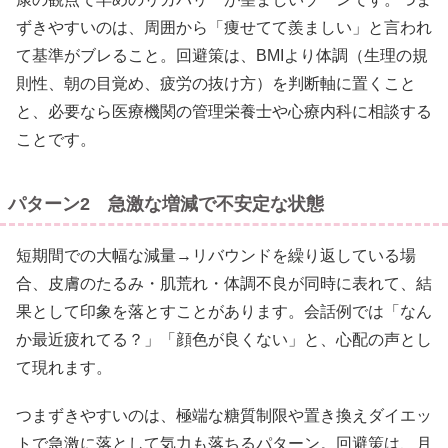
ずきやすいのは、周囲から「痩せてて羨ましい」と言われ
て基準がブレること。回避策は、BMIより体調（生理の規
則性、朝の目覚め、疲労の抜け方）を判断軸に置くこと
と、必要なら医療機関の管理栄養士や心療内科に相談する
ことです。
パターン2 急激な増減で不安定な状態
短期間での大幅な減量→リバウンドを繰り返している場
合、皮膚のたるみ・肌荒れ・体調不良が同時に表れて、結
果として印象を落とすことがあります。会話例では「なん
か最近疲れてる？」「顔色が良くない」と、心配の声とし
て現れます。
つまずきやすいのは、極端な糖質制限や置き換えダイエッ
トで急激に落として気力も落ちるパターン。回避策は、月