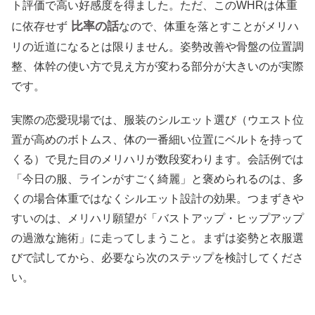
ト評価で高い好感度を得ました。ただ、このWHRは体重
比率の話
に依存せず
なので、体重を落とすことがメリハ
リの近道になるとは限りません。姿勢改善や骨盤の位置調
整、体幹の使い方で見え方が変わる部分が大きいのが実際
です。
実際の恋愛現場では、服装のシルエット選び（ウエスト位
置が高めのボトムス、体の一番細い位置にベルトを持って
くる）で見た目のメリハリが数段変わります。会話例では
「今日の服、ラインがすごく綺麗」と褒められるのは、多
くの場合体重ではなくシルエット設計の効果。つまずきや
すいのは、メリハリ願望が「バストアップ・ヒップアップ
の過激な施術」に走ってしまうこと。まずは姿勢と衣服選
びで試してから、必要なら次のステップを検討してくださ
い。