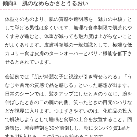
傾向3 肌のなめらかさとうるおい
体型そのものより、肌の質感や透明感を「魅力の中核」と
して挙げる男性は多くいます。無理な食事制限で肌荒れや
くすみが進むと、体重が減っても魅力度は上がらないこと
がよくあります。皮膚科領域の一般知識として、極端な低
カロリー食は皮膚のターンオーバーとバリア機能を低下さ
せるとされています。
会話例では「肌が綺麗な子は視線が引き寄せられる」「う
なじや首元の質感で品を感じる」といった感想が出ます。
日常のシーンでは、髪をアップにしたときのうなじ、腕を
伸ばしたときの二の腕の内側、笑ったときの目元のハリな
どが視界に入ります。つまずきやすいのは、化粧品の投入
で解決しようとして睡眠と食事の土台を放置すること。回
避策は、就寝時刻を30分前倒しし、朝にタンパク質1品と
水を1杯入れる、この2つから始めることです。