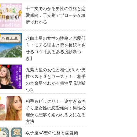
十二支でわかる男性の性格と恋
愛傾向：干支別アプローチが診
断でわかる
八白土星の女性の性格と恋愛傾
向：モテる理由と恋を長続きさ
せるコツ【あるある度診断つ
き】
九紫火星の女性と相性がいい男
性ベスト３とワースト１：相手
の本命星でわかる相性早見診断
つき
相手もビックリ！一途すぎるさ
そり座女性の恋愛傾向：男性心
理から紐解く追われる女になる
方法
双子座×A型の性格と恋愛傾