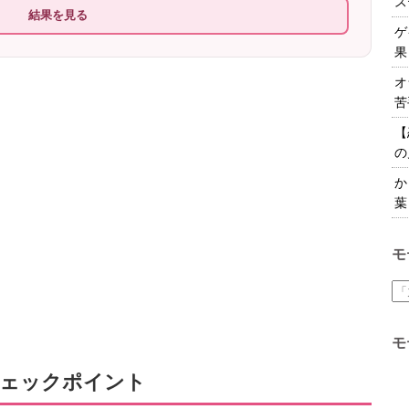
ス
結果を見る
ゲ
果
オ
苦
【
の
か
葉
モ
モ
チェックポイント