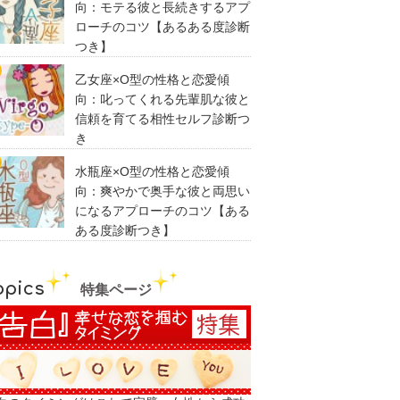
向：モテる彼と長続きするアプ
ローチのコツ【あるある度診断
つき】
乙女座×O型の性格と恋愛傾
向：叱ってくれる先輩肌な彼と
信頼を育てる相性セルフ診断つ
き
水瓶座×O型の性格と恋愛傾
向：爽やかで奥手な彼と両思い
になるアプローチのコツ【ある
ある度診断つき】
opics
特集ページ