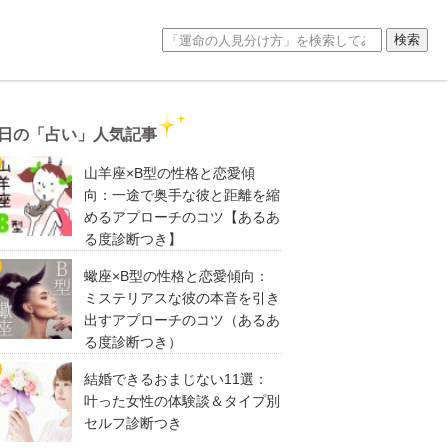
日の「占い」人気記事
山羊座×B型の性格と恋愛傾
向：一途で奥手な彼と距離を縮
めるアプローチのコツ【あるあ
る度診断つき】
蠍座×B型の性格と恋愛傾向：
ミステリアスな彼の本音を引き
出すアプローチのコツ（あるあ
る度診断つき）
結婚できるおまじない11選：
叶った女性の体験談＆タイプ別
セルフ診断つき