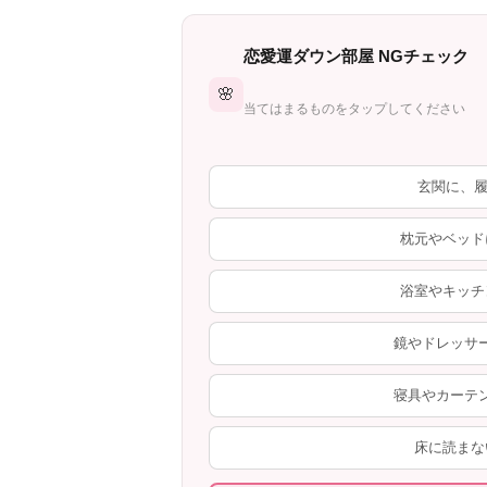
恋愛運ダウン部屋 NGチェック
🌸
当てはまるものをタップしてください
玄関に、履
枕元やベッド
浴室やキッチ
鏡やドレッサ
寝具やカーテ
床に読まな