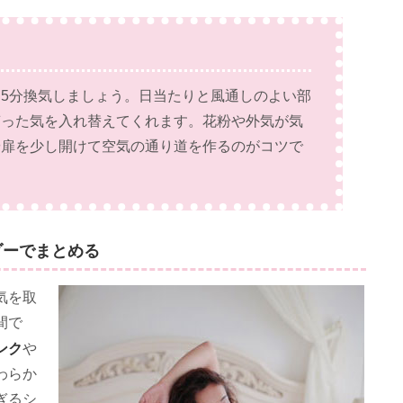
5分換気しましょう。日当たりと風通しのよい部
滞った気を入れ替えてくれます。花粉や外気が気
や扉を少し開けて空気の通り道を作るのがコツで
ダーでまとめる
気を取
間で
ンク
や
わらか
ぎるシ