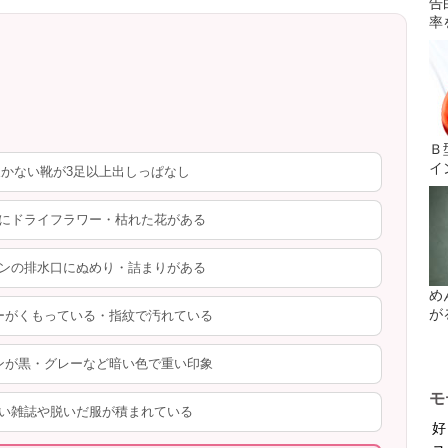
告
率
Ｂ
イ
かない靴が3足以上出しっぱなし
にドライフラワー・枯れた花がある
ンの排水口にぬめり・詰まりがある
め
が
ーがくもっている・指紋で汚れている
ンが黒・グレーなど暗い色で重い印象
モ
い雑誌や脱いだ服が積まれている
好