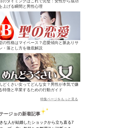
白のタイミングはこれで完璧：女性から成功
を上げる瞬間と男性心理
型の性格はマイペース？恋愛傾向と脈ありサ
ン・落とし方を徹底解説
んどくさい女ってどんな女？男性が本気で嫌
る特徴と卒業するための行動ガイド
特集ページをもっと見る
テージョの新着記事
きな人が結婚したショックから立ち直る7