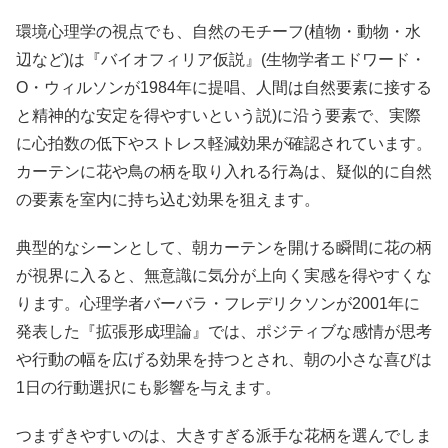
環境心理学の視点でも、自然のモチーフ(植物・動物・水
辺など)は『バイオフィリア仮説』(生物学者エドワード・
O・ウィルソンが1984年に提唱、人間は自然要素に接する
と精神的な安定を得やすいという説)に沿う要素で、実際
に心拍数の低下やストレス軽減効果が確認されています。
カーテンに花や鳥の柄を取り入れる行為は、疑似的に自然
の要素を室内に持ち込む効果を狙えます。
典型的なシーンとして、朝カーテンを開ける瞬間に花の柄
が視界に入ると、無意識に気分が上向く実感を得やすくな
ります。心理学者バーバラ・フレデリクソンが2001年に
発表した『拡張形成理論』では、ポジティブな感情が思考
や行動の幅を広げる効果を持つとされ、朝の小さな喜びは
1日の行動選択にも影響を与えます。
つまずきやすいのは、大きすぎる派手な花柄を選んでしま