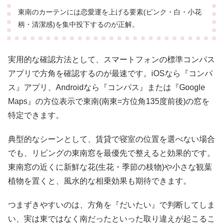
東南のカーテンには恋愛運を上げる要素(ピンク・白・小花
柄・清潔感)を集中投下するのが正解。
実用的な確認方法として、スマートフォンの標準コンパス
アプリで方角を確認するのが最速です。iOSなら『コンパ
ス』アプリ、Androidなら『コンパス』または『Google
Maps』の方位表示で東南(南東=方位角135度前後)の窓を
特定できます。
典型的なシーンとして、賃貸で寝室の位置を選べない場合
でも、リビングの東南窓を最優先で整えると効果的です。
東南窓の近くに新鮮な花(生花・季節の枝物)や小さな観葉
植物を置くと、風水的な相乗効果も期待できます。
つまずきやすいのは、方角を『だいたい』で判断してしま
い、実は東ではなく南だったといった取り違えが起こるこ