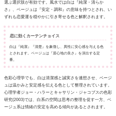
選ぶ選択肢が有効です。風水では白は『純潔・清らか
さ』、ベージュは『安定・調和』の意味を持つとされ、い
ずれも恋愛運を穏やかに引き寄せる色と解釈されます。
恋に効くカーテンチョイス
白は『純潔』『清楚』を象徴し、異性に安心感を与える色
とされます。ベージュは『居心地の良さ』を演出する定
番。
色彩心理学でも、白は清潔感と誠実さを連想させ、ベージ
ュは温かみと安定感を伝える色として整理されています。
心理学者ジョー・ハラーとキャサリン・ジャコブスの色彩
研究(2003)では、白系の空間は思考の整理を促す一方、ベ
ージュ系は情緒の安定を高める傾向があるとされます。