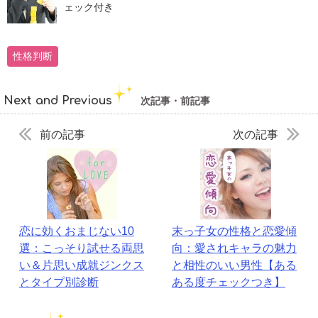
ェック付き
性格判断
Next and Previous
次記事・前記事
前の記事
次の記事
恋に効くおまじない10
末っ子女の性格と恋愛傾
選：こっそり試せる両思
向：愛されキャラの魅力
い＆片思い成就ジンクス
と相性のいい男性【ある
とタイプ別診断
ある度チェックつき】