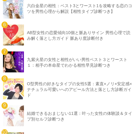
六白金星の相性：ベスト3とワースト1を攻略する恋のコ
ツを男性心理から解説【相性タイプ診断つき】
AB型女性の恋愛傾向10個と脈ありサイン 男性心理で読
み解く落とし方ガイド 脈あり度診断付き
九紫火星の女性と相性がいい男性ベスト３とワースト
１：相手の本命星でわかる相性早見診断つき
O型男性の好きなタイプの女性5選：素直×ノリ×安定感×
ナチュラル可愛いへのアピール方法と落とし方診断ガイ
ド
結婚できるおまじない11選：叶った女性の体験談＆タイ
プ別セルフ診断つき