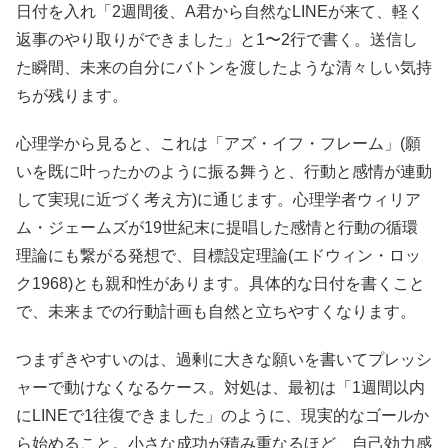
日付を入れ「2週間後、A君から自然なLINEが来て、軽く
返事のやり取りができました」と1〜2行で書く。送信し
た瞬間、未来の自分にバトンを渡したような清々しい気持
ちが残ります。
心理学から見ると、これは「アズ・イフ・フレーム」(願
いを既に叶ったかのように振る舞うと、行動と感情が連動
して実現に近づく考え方)に通じます。心理学者ウィリア
ム・ジェームズが19世紀末に提唱した感情と行動の循環
理論にも繋がる発想で、目標設定理論(エドウィン・ロッ
ク1968)とも親和性があります。具体的な日付を書くこと
で、未来までの行動計画も自然と立ちやすくなります。
つまずきやすいのは、過剰に大きな願いを書いてプレッシ
ャーで動けなくなるケース。対処は、最初は「1週間以内
にLINEで1往復できました」のように、現実的なゴールか
ら始めること。小さな成功が積み重なるほど、自己効力感