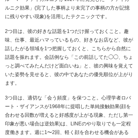
ルニク効果」(完了した事柄より未完了の事柄の方が記憶
に残りやすい現象)を活用したテクニックです。
2つ目は、彼の好きな話題を1つだけ握っておくこと。趣
味、仕事、最近ハマっているもの、好きなお店など、彼が
話したがる領域を1つ把握しておくと、こちらから自然に
話題を振れます。会話例なら「この前話してた◯◯、ちょ
っと調べてみたんだけど面白いね」と、彼の興味を覚えて
いた姿勢を見せると、彼の中であなたの優先順位が上がり
ます。
3つ目は、適切な「会う頻度」を保つこと。心理学者ロバ
ート・ザイアンスが1968年に提唱した単純接触効果(顔を
合わせる回数が増えると好感度が上がる現象、ただし第一
印象が悪い場合は逆効果)は、LINEのやり取りでも一定程
度働きます。週に1〜2回、軽く顔を合わせる機会がある