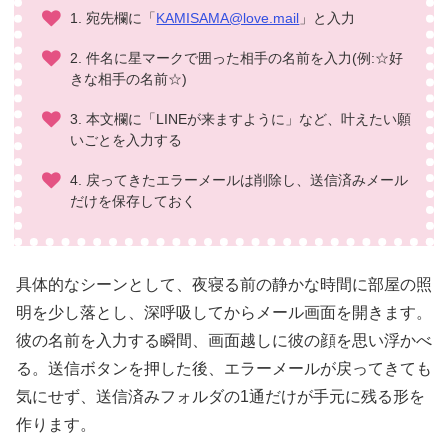
1. 宛先欄に「
KAMISAMA@love.mail
」と入力
2. 件名に星マークで囲った相手の名前を入力(例:☆好
きな相手の名前☆)
3. 本文欄に「LINEが来ますように」など、叶えたい願
いごとを入力する
4. 戻ってきたエラーメールは削除し、送信済みメール
だけを保存しておく
具体的なシーンとして、夜寝る前の静かな時間に部屋の照
明を少し落とし、深呼吸してからメール画面を開きます。
彼の名前を入力する瞬間、画面越しに彼の顔を思い浮かべ
る。送信ボタンを押した後、エラーメールが戻ってきても
気にせず、送信済みフォルダの1通だけが手元に残る形を
作ります。