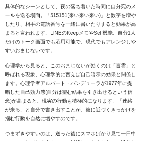
具体的なシーンとして、夜の落ち着いた時間に自分宛のメ
ールを送る場面。「515151(来い来い来い)」と数字を増や
したり、相手の電話番号を一緒に書いたりすると効果が高
まると言われます。LINEのKeepメモやSelf機能、自分1人
だけのトーク画面でも応用可能で、現代でもアレンジしや
すいおまじないです。
心理学から見ると、このおまじないが効くのは「言霊」と
呼ばれる現象、心理学的に言えば自己暗示の効果と関係し
ます。心理学者アルバート・バンデューラが1977年に提
唱した自己効力感(自分は望む結果を引き出せるという信
念)が高まると、現実の行動も積極的になります。「連絡
が来る」と自分で書き出すことが、彼に近づくきっかけを
掴む行動を自然に増やすのです。
つまずきやすいのは、送った後にスマホばかり見て一日中