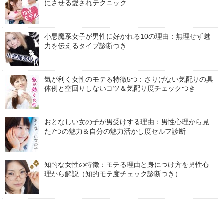
にさせる愛されテクニック
小悪魔系女子が男性に好かれる10の理由：無理せず魅
力を伝えるタイプ診断つき
気が利く女性のモテる特徴5つ：さりげない気配りの具
体例と空回りしないコツ＆気配り度チェックつき
おとなしい女の子が男受けする理由：男性心理から見
た7つの魅力＆自分の魅力活かし度セルフ診断
知的な女性の特徴：モテる理由と身につけ方を男性心
理から解説（知的モテ度チェック診断つき）