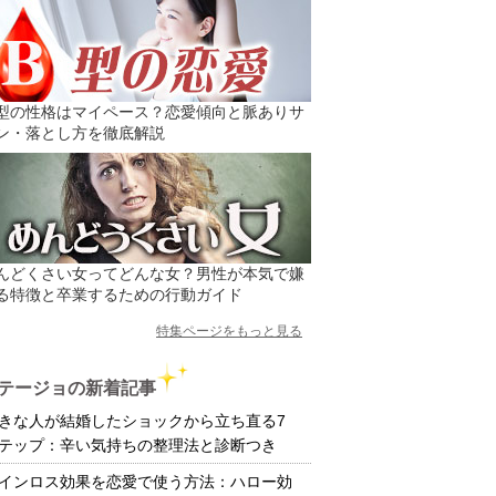
型の性格はマイペース？恋愛傾向と脈ありサ
ン・落とし方を徹底解説
んどくさい女ってどんな女？男性が本気で嫌
る特徴と卒業するための行動ガイド
特集ページをもっと見る
テージョの新着記事
きな人が結婚したショックから立ち直る7
テップ：辛い気持ちの整理法と診断つき
インロス効果を恋愛で使う方法：ハロー効