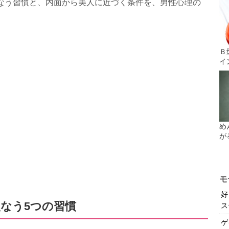
なう習慣と、内面から美人に近づく条件を、男性心理の
Ｂ
イ
め
が
モ
好
なう5つの習慣
ス
ゲ