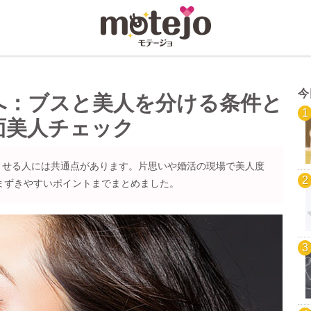
今
へ：ブスと美人を分ける条件と
面美人チェック
させる人には共通点があります。片思いや婚活の現場で美人度
つまずきやすいポイントまでまとめました。