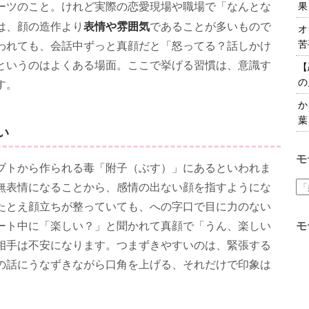
ーツのこと。けれど実際の恋愛現場や職場で「なんとな
果
表情や雰囲気
は、顔の造作より
であることが多いもので
オ
苦
われても、会話中ずっと真顔だと「怒ってる？話しかけ
というのはよくある場面。ここで挙げる習慣は、意識す
【
の
す。
か
葉
い
モ
ブトから作られる毒「附子（ぶす）」にあるといわれま
無表情になることから、感情の出ない顔を指すようにな
たとえ顔立ちが整っていても、への字口で目に力のない
ート中に「楽しい？」と聞かれて真顔で「うん、楽しい
モ
相手は不安になります。つまずきやすいのは、緊張する
の話にうなずきながら口角を上げる、それだけで印象は