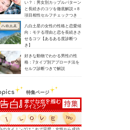
い？：男女別カップルパターン
と長続きのコツを徹底解説＋8
項目相性セルフチェックつき
八白土星の女性の性格と恋愛傾
向：モテる理由と恋を長続きさ
せるコツ【あるある度診断つ
き】
好きな動物でわかる男性の性
格：7タイプ別アプローチ法を
セルフ診断つきで解説
opics
特集ページ
白のタイミングはこれで完璧：女性から成功