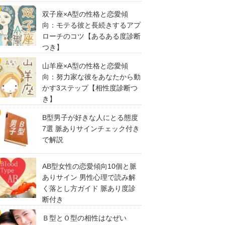
双子座×A型の性格と恋愛傾
向：モテる彼と長続きするアプ
ローチのコツ【あるある度診断
つき】
山羊座×A型の性格と恋愛傾
向：努力家な彼をあなたから動
かす3ステップ【相性度診断つ
き】
B型男子が好きな人にとる態度
7選 脈ありサインチェック付き
で解説
AB型女性の恋愛傾向10個と脈
ありサイン 男性心理で読み解
く落とし方ガイド 脈あり度診
断付き
Ｂ型とＯ型の相性はなぜい