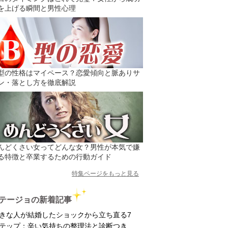
を上げる瞬間と男性心理
型の性格はマイペース？恋愛傾向と脈ありサ
ン・落とし方を徹底解説
んどくさい女ってどんな女？男性が本気で嫌
る特徴と卒業するための行動ガイド
特集ページをもっと見る
テージョの新着記事
きな人が結婚したショックから立ち直る7
テップ：辛い気持ちの整理法と診断つき