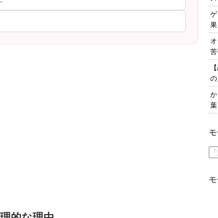
ゲ
果
オ
苦
【
の
か
葉
モ
モ
理的な理由