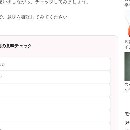
思い出しながら、チェックしてみましょう。
率
で、意味を確認してみてください。
Ｂ
別の意味チェック
イ
った
だ
め
が
モ
好
ス
た