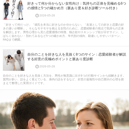
好きって何か分からない女性向け：気持ちの正体を見極める6つ
の感情と5つの確かめ方（脈あり度＆好き診断ツール付き）
2026-05-28
「好きって何だっけ」「彼氏を本当に好きなのか分からない」「友達としての好きと恋愛の好
きの違いが曖昧」。そんなモヤモヤを抱える女性のために、恋愛経験者の視点で気持ちの正体
を解説します。男性心理から見た恋愛感情の特徴、独占欲やスキンシップ欲が示すサイン、し
ばらく会わない・別れてみるなど5つの確かめ方、年代別の傾向、勘違いしやすいパターン、
FAQまで網羅。
自分のことを好きな人を見抜く8つのサイン：恋愛経験者が解説
する好意の見極めポイントと脈あり度診断
2026-05-28
自分のことを好きな人を見抜く方法を、男性が無意識に出す8つの行動サインから紐解きます。
質問が多い、話をよく覚えている、身内の話をするなど、好意の返報性や自己開示の心理を踏
まえて整理した実用ガイドです。