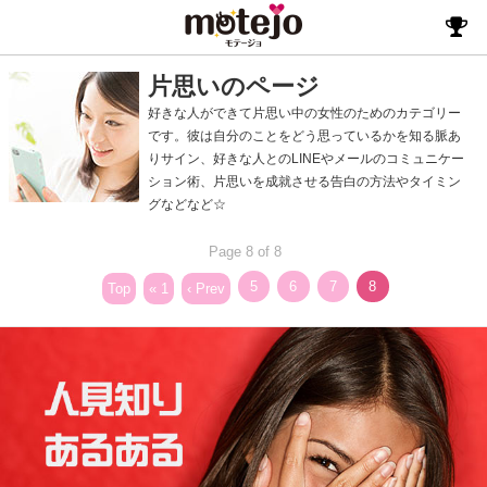
片思いのページ
好きな人ができて片思い中の女性のためのカテゴリー
です。彼は自分のことをどう思っているかを知る脈あ
りサイン、好きな人とのLINEやメールのコミュニケー
ション術、片思いを成就させる告白の方法やタイミン
グなどなど☆
Page 8 of 8
5
6
7
8
Top
« 1
‹ Prev