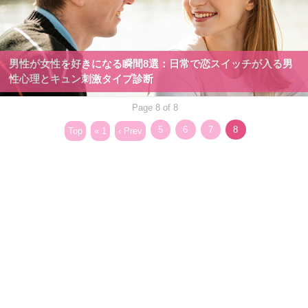
男性が女性を好きになる瞬間8選：日常で恋スイッチが入る男
性心理とキュン刺激タイプ診断
Page 8 of 8
5
6
7
8
Top
« 1
‹ Prev