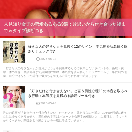
人見知り女子の恋愛あるある9選：片思いから付き合った後ま
で＆タイプ診断つき
好きな人の好きな人を見抜く12のサイン：本気度を読み解く脈
ありチェック付き
2026-05-28
「好きな人の好きな人」が自分かどうかを判断するために観察したいポイントを、距離・視
線・体の向き・会話内容まで具体的に整理。本気度を読み解くチェックツールと、年代別の傾
向、自分ではなかった場合に気持ちを整える方法も合わせて紹介します。
「好きだけど付き合えない」と言う男性心理11の本音と取るべ
き行動：本気度を見極める診断ツール付き
2026-05-28
告白の返事が「好きだけど付き合えない」だったとき、脈ありなのか脈なしなのか判断に迷う
女性は少なくありません。男性側の本音11パターンを心理学的根拠とともに整理し、待つべき
か引くべきか、関係をどう動かすかを一緒に考えていきます。