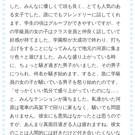
した。みんなに優しくて頭も良く、とても人気のあ
る女子でした。誰にでもフレンドリーに話してくれ
ます。学生の頃はグループができやすいですが、そ
の学級員の女の子はクラス全員と仲良く話していて
好感が持てました。学園祭が大成功で終わり、打ち
上げをすることになってみんなで地元の河原に集ま
り色々と遊びました。みんな盛り上がっている時
に、ちょっと騒ぎ過ぎた男子がいました。その男子
につられ、何名か騒ぎ始めます。すると、急に学級
員の女の子が騒いでいる男子を怒り始めたのです。
「せっかくいい気分で盛り上がっていたのにな…」
と、みんなテンションが落ちました。私達がいた河
原は電車の高架下で回りに家もなく、騒いでも問題
ありません。彼女にも悪気はなかったとは思うので
すが、あんまり真面目過ぎる人は疲れますね。彼女
のことは人間的には好きだけど付き合いたくないな