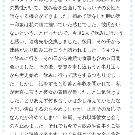
の男性がいて、飲み会を企画してもらいその女性と
話をする機会ができました。初めて話をした時の第
一印象は私の頭に描いていた感じでした。彼氏がい
ないということだったので、今度2人で飲みに行こう
と誘い、連絡先を交換しました。後日、その子から
連絡があり飲みに行こうと誘われました。ウキウキ
で飲みに行き、その日から連続で食事も含め５日間
会いました。その後、交際を申し込もうと半月辺り
から考え始め、飲みに行って話をするつもりでし
た。しかし、話をすると貯蓄と年収を聞かれて、私
が素直に言うと彼女の表情が曇ったことに気付きま
した。とりあえず付き合うかは少し考えてからだな
と思い告白するのをやめましたが、正直その反応で
なんだか冷めてしまい、結局、それ以降彼女と会う
のを止めました。それでも今でも飲みや食事をご馳
走してと連絡が来ます。いくら好きでもお金に貪欲