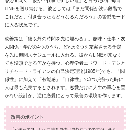
を必ず聞く、彼が「仕事で忙しい週」と言ったのに毎日
LINEを送り続ける。彼としては「まだ関係が浅い段階で
これだと、付き合ったらどうなるんだろう」の警戒モード
に入る状況です。
改善策は「彼以外の時間を先に埋める」。趣味・仕事・友
人関係・学びの4つのうち、どれか2つを充実させる予定
を先に週間スケジュールに入れる。彼からLINEが来なく
ても没頭できる何かを持つ。心理学者エドワード・デシと
リチャード・ライアンの自己決定理論(1985年)でも、「関
係性」に加えて「有能感」「自律性」の3つが揃った時に
人は最も充実するとされます。恋愛だけに人生の重心を置
かない設計が、逆に恋愛にとって最善の環境を作ります。
改善のポイント
「かまってほしい」気持ち自体は自然なものですが、それ