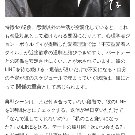
特徴4の逆側、恋愛以外の生活が空洞化していると、これ
も恋愛対象として避けられる要因になります。心理学者ジ
ョン・ボウルビィが提唱した愛着理論では「不安型愛着ス
タイル」が近接欲求の過剰と結びつきやすく、パートナー
との関係を安定させにくいことが示されています。彼の
LINEを待ち続ける・返信が遅いだけで不安になる・自分
の予定が彼のスケジュールで埋まっていく状態は、彼にと
関係の重荷
って
として感じられます。
典型シーンは、まだ付き合っていない段階で、彼のLINE
を1時間おきにチェックする。返信が半日空いただけで
「なんで返してくれないの?」「私のこと嫌いになっ
た?」のLINEを送る。デートの帰り際「次いつ会える?」