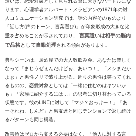
遣いは、恋愛対象として見られる際に大きなハードルにな
ります。心理学者アルバート・メラビアンの1971年の対
人コミュニケーション研究では、話の内容そのものより
「話し方(声のトーン、言葉選び)」が印象形成の大きな比
言葉遣いは相手の脳内
重を占めることが示されており、
で品格として自動処理
される傾向があります。
典型シーンは、居酒屋での大人数飲み会。あなたは楽しく
なって「まじうぜぇんだけどぉ、あいつ！」「メシまだか
よぉ」と男性ノリで盛り上がる。周りの男性は笑ってくれ
るものの、恋愛対象としては「一緒に住むのはキツいか
も」「家族に紹介するには…」の思考に切り替わっている
状態です。彼のLINEに対して「マジ？おっけー！」「あ
ーそれね、しんど」と男友達と同じテンションで返し続け
るパターンも同じ構造。
改善策はゼロから変える必要はなく、「他人に対する言