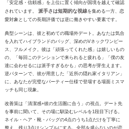
「安定感・信頼感」を上位に置く傾向が国境を越えて確認
派手さは短期的な視線
されています。
を集める一方、恋
愛対象としての長期評価では逆に働きやすい要素です。
典型シーンは、彼と初めての職場外デート。あなたは気合
を入れてハイブランドのバッグ、深めのVネックワンピー
ス、フルメイク。彼は「頑張ってくれた感」は嬉しいもの
の、「毎回このテンションで来られると疲れる」「僕の友
達に会わせるには派手すぎるかも」の思考が芽生えます。
逆パターンで、彼が用意した「近所の隠れ家イタリアン」
に、あなたが完璧なパーティー仕様で登場する場面ミスマ
ッチも同じ現象。
改善策は「清潔感+彼の生活圏に合う」の視点。デート先
を事前に聞いて、その場に馴染むレベルを1段目下げる。
ネイル・ヘア・靴・バッグの4点のうち1点だけを丁寧に
整え、残り3点はシンプルにする。全部を盛らないのが恋