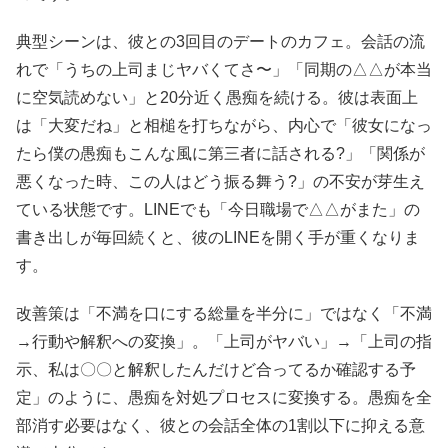
典型シーンは、彼との3回目のデートのカフェ。会話の流
れで「うちの上司まじヤバくてさ〜」「同期の△△が本当
に空気読めない」と20分近く愚痴を続ける。彼は表面上
は「大変だね」と相槌を打ちながら、内心で「彼女になっ
たら僕の愚痴もこんな風に第三者に話される?」「関係が
悪くなった時、この人はどう振る舞う?」の不安が芽生え
ている状態です。LINEでも「今日職場で△△がまた」の
書き出しが毎回続くと、彼のLINEを開く手が重くなりま
す。
改善策は「不満を口にする総量を半分に」ではなく「不満
→行動や解釈への変換」。「上司がヤバい」→「上司の指
示、私は〇〇と解釈したんだけど合ってるか確認する予
定」のように、愚痴を対処プロセスに変換する。愚痴を全
部消す必要はなく、彼との会話全体の1割以下に抑える意