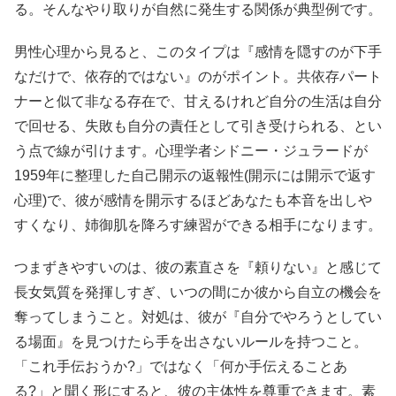
る。そんなやり取りが自然に発生する関係が典型例です。
男性心理から見ると、このタイプは『感情を隠すのが下手
なだけで、依存的ではない』のがポイント。共依存パート
ナーと似て非なる存在で、甘えるけれど自分の生活は自分
で回せる、失敗も自分の責任として引き受けられる、とい
う点で線が引けます。心理学者シドニー・ジュラードが
1959年に整理した自己開示の返報性(開示には開示で返す
心理)で、彼が感情を開示するほどあなたも本音を出しや
すくなり、姉御肌を降ろす練習ができる相手になります。
つまずきやすいのは、彼の素直さを『頼りない』と感じて
長女気質を発揮しすぎ、いつの間にか彼から自立の機会を
奪ってしまうこと。対処は、彼が『自分でやろうとしてい
る場面』を見つけたら手を出さないルールを持つこと。
「これ手伝おうか?」ではなく「何か手伝えることあ
る?」と聞く形にすると、彼の主体性を尊重できます。素