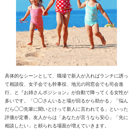
具体的なシーンとして、職場で新人が入ればランチに誘っ
て相談役、女子会でも幹事役、地元の同窓会でも司会進
行、と『お姉さんポジション』が自動で降ってくる女性が
多いです。「◯◯さんいると場が回るから助かる」「悩ん
だら◯◯先輩に聞いとけって新人に言われてる」といった
評価が定番。友人からは「あなたが言うなら安心」「先に
相談したい」と頼られる場面が増えていきます。