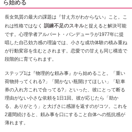
ら始める
長女気質の最大の課題は『甘え方がわからない』こと。こ
訓練不足のスキル
れは性格ではなく
と捉えると解決可能
です。心理学者アルバート・バンデューラが1977年に提
唱した自己効力感の理論では、小さな成功体験の積み重ね
が行動変容を生むとされます。恋愛での甘えも同じ構造で
段階的に育てられます。
ステップ1は『物理的な頼み事』から始めること。「重い
荷物持ってくれる?」「開かない瓶開けてほしい」「駐車
券の入れ方これで合ってる?」といった、彼にとって断る
理由がない小さな依頼を1日1回。彼が応じたら「助か
る、ありがとう」と大げさに感謝を返すのがコツ。これを
2週間続けると、頼み事を口にすること自体への抵抗感が
薄れます。