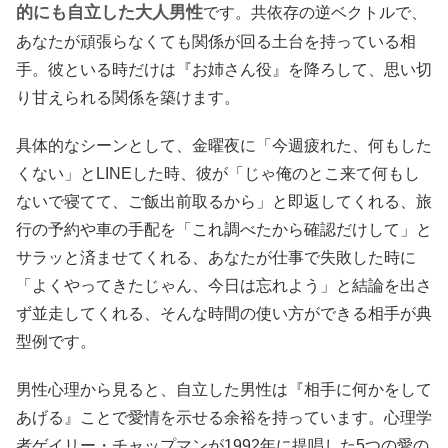
的にも自立した大人男性
です。共依存の逆ベクトルで、
あなたが頑張らなくても関係が回る土台を持っている相
手。彼といる時だけは『お姉さん役』を降ろして、思い切
り甘えられる関係を築けます。
具体的なシーンとして、金曜夜に「今週疲れた、何もした
くない」とLINEした時、彼が「じゃ俺のとこ来て何もし
ないで寝てて、ご飯出前取るから」と即返してくれる、旅
行の予約や車の手配を「これ調べたから確認だけして」と
サラッと済ませてくれる、あなたが仕事で失敗した時に
「よくやってきたじゃん、今日は忘れよう」と結論を出さ
ず並走してくれる、そんな時間の使い方ができる相手が典
型例です。
男性心理から見ると、自立した男性は『相手に何かをして
あげる』ことで愛情を示せる余裕を持っています。心理学
者ゲイリー・チャップマンが1992年に提唱した5つの愛の