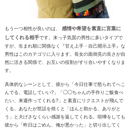
感情や希望を素直に言葉に
もう一つ相性が良いのは、
してくれる相手
です。末っ子気質の男性に多いタイプで
すが、生まれ順に関係なく『甘え上手・自己開示上手』な
男性はこのカテゴリに入ります。長女の面倒見の良さが自
然に活きる関係で、お互いの役割がすり合いやすくなりま
す。
具体的なシーンとして、彼から「今日仕事で怒られてへこ
んでる、電話していい?」「◯◯ちゃんの手作りご飯食べ
たい、来週作ってくれる?」と素直にリクエストが飛んで
くる。あなたが世話を焼くと「ほんと助かる、ありがと
う」と大げさなくらい感謝を返してくれる。喧嘩をしても
彼から「昨日はごめん、俺が悪かった」と切り出してく