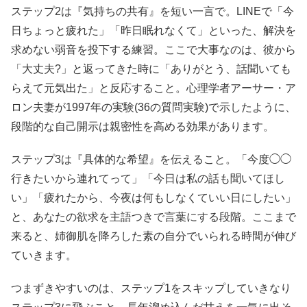
ステップ2は『気持ちの共有』を短い一言で。LINEで「今
日ちょっと疲れた」「昨日眠れなくて」といった、解決を
求めない弱音を投下する練習。ここで大事なのは、彼から
「大丈夫?」と返ってきた時に「ありがとう、話聞いても
らえて元気出た」と反応すること。心理学者アーサー・ア
ロン夫妻が1997年の実験(36の質問実験)で示したように、
段階的な自己開示は親密性を高める効果があります。
ステップ3は『具体的な希望』を伝えること。「今度◯◯
行きたいから連れてって」「今日は私の話も聞いてほし
い」「疲れたから、今夜は何もしなくていい日にしたい」
と、あなたの欲求を主語つきで言葉にする段階。ここまで
来ると、姉御肌を降ろした素の自分でいられる時間が伸び
ていきます。
つまずきやすいのは、ステップ1をスキップしていきなり