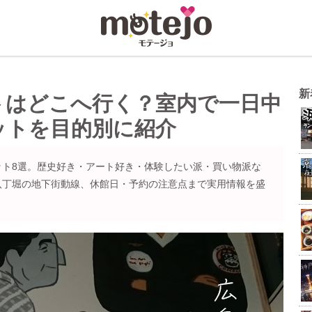
新
トはどこへ行く？室内で一日中
ットを目的別に紹介
ット8選。歴史好き・アート好き・体験したい派・買い物派な
八丁堀の地下街動線、休館日・予約の注意点まで実用情報を盛