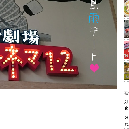
モ
好
化
好
わ