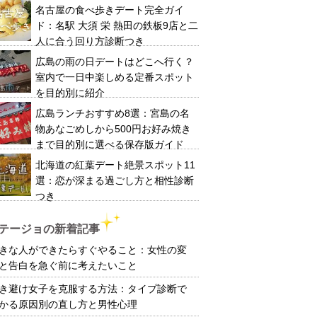
名古屋の食べ歩きデート完全ガイ
ド：名駅 大須 栄 熱田の鉄板9店と二
人に合う回り方診断つき
広島の雨の日デートはどこへ行く？
室内で一日中楽しめる定番スポット
を目的別に紹介
広島ランチおすすめ8選：宮島の名
物あなごめしから500円お好み焼き
まで目的別に選べる保存版ガイド
北海道の紅葉デート絶景スポット11
選：恋が深まる過ごし方と相性診断
つき
テージョの新着記事
きな人ができたらすぐやること：女性の変
と告白を急ぐ前に考えたいこと
き避け女子を克服する方法：タイプ診断で
かる原因別の直し方と男性心理