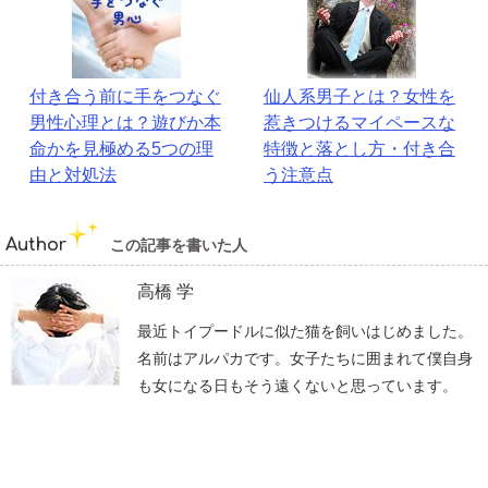
付き合う前に手をつなぐ
仙人系男子とは？女性を
男性心理とは？遊びか本
惹きつけるマイペースな
命かを見極める5つの理
特徴と落とし方・付き合
由と対処法
う注意点
Author
この記事を書いた人
高橋 学
最近トイプードルに似た猫を飼いはじめました。
名前はアルパカです。女子たちに囲まれて僕自身
も女になる日もそう遠くないと思っています。