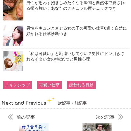
男性が思わず抱きしめたくなる瞬間と自然体で愛され
る振る舞い：あなたのナチュラル度チェックつき
男性をキュンとさせる女の子の可愛い仕草8選：自然に
好かれる仕草診断つき
「私は可愛い」と勘違いしてない？男性にドン引きさ
れるイタい女の特徴5つと男性心理
スキンシップ
可愛い仕草
嫌われる行動
Next and Previous
次記事・前記事
前の記事
次の記事