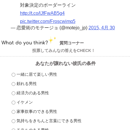
対象決定のボーダーライン
http://t.co/lJfFwAB5g4
pic.twitter.com/Froscwimq5
— 恋愛術のモテージョ (@motejo_jp)
2015, 4月 30
What do you think?
質問コーナー
投票してみんなの答えをCHECK！
あなたが譲れない彼氏の条件
一緒に居て楽しい男性
頼れる男性
経済力のある男性
イケメン
家事炊事のできる男性
気持ちをきちんと言葉にできる男性