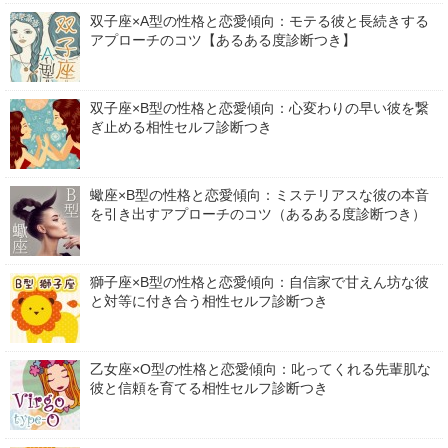
双子座×A型の性格と恋愛傾向：モテる彼と長続きする
アプローチのコツ【あるある度診断つき】
双子座×B型の性格と恋愛傾向：心変わりの早い彼を繋
ぎ止める相性セルフ診断つき
蠍座×B型の性格と恋愛傾向：ミステリアスな彼の本音
を引き出すアプローチのコツ（あるある度診断つき）
獅子座×B型の性格と恋愛傾向：自信家で甘えん坊な彼
と対等に付き合う相性セルフ診断つき
乙女座×O型の性格と恋愛傾向：叱ってくれる先輩肌な
彼と信頼を育てる相性セルフ診断つき