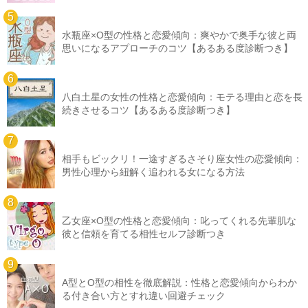
水瓶座×O型の性格と恋愛傾向：爽やかで奥手な彼と両
思いになるアプローチのコツ【あるある度診断つき】
八白土星の女性の性格と恋愛傾向：モテる理由と恋を長
続きさせるコツ【あるある度診断つき】
相手もビックリ！一途すぎるさそり座女性の恋愛傾向：
男性心理から紐解く追われる女になる方法
乙女座×O型の性格と恋愛傾向：叱ってくれる先輩肌な
彼と信頼を育てる相性セルフ診断つき
A型とO型の相性を徹底解説：性格と恋愛傾向からわか
る付き合い方とすれ違い回避チェック