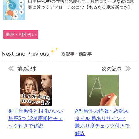
山羊座×O型の性格と恋愛傾向：真面目で一途な彼に誠
実に近づくアプローチのコツ【あるある度診断つき】
星座・相性占い
Next and Previous
次記事・前記事
前の記事
次の記事
射手座男性と相性のいい
A型男性の特徴・恋愛ス
星座5つ 12星座相性チェ
タイル 脈ありサインと
ック付きで解説
脈あり度チェック付きで
解説