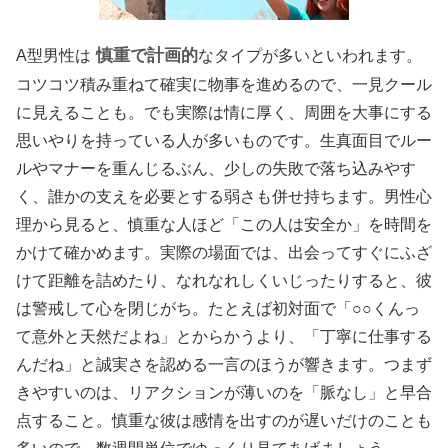
慎重で計画的
A型男性は
なタイプが多いといわれます。
コツコツ積み重ねて確実に物事を進めるので、一見クール
に見えることも。でも実際は情に厚く、周囲を大事にする
思いやりを持っている人が多いものです。生真面目でルー
ルやマナーを重んじるぶん、少しの失敗で落ち込みやす
く、誰かの支えを必要とする弱さも併せ持ちます。男性心
理から見ると、慎重な人ほど「この人は安全か」を時間を
かけて確かめます。実際の場面では、出会ってすぐにふざ
けて距離を詰めたり、なれなれしくいじったりすると、彼
は警戒して心を閉じがち。たとえば初対面で「○○くんっ
て意外と天然だよね」とからかうより、「丁寧に仕事する
んだね」と誠実さを認める一言のほうが響きます。つまず
きやすいのは、リアクションが薄いのを「脈なし」と早合
点すること。慎重な彼は感情を出すのが遅いだけのことも