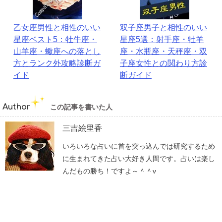
乙女座男性と相性のいい
双子座男子と相性のいい
星座ベスト5：牡牛座・
星座5選：射手座・牡羊
山羊座・蠍座への落とし
座・水瓶座・天秤座・双
方とランク外攻略診断ガ
子座女性との関わり方診
イド
断ガイド
Author
この記事を書いた人
三吉絵里香
いろいろな占いに首を突っ込んでは研究するため
に生まれてきた占い大好き人間です。占いは楽し
んだもの勝ち！ですよ～＾＾v