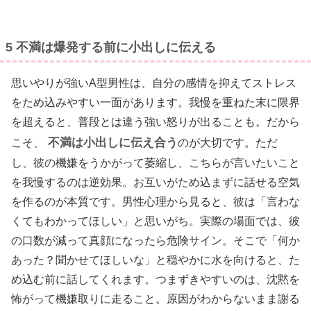
5 不満は爆発する前に小出しに伝える
思いやりが強いA型男性は、自分の感情を抑えてストレス
をため込みやすい一面があります。我慢を重ねた末に限界
を超えると、普段とは違う強い怒りが出ることも。だから
不満は小出しに伝え合う
こそ、
のが大切です。ただ
し、彼の機嫌をうかがって萎縮し、こちらが言いたいこと
を我慢するのは逆効果。お互いがため込まずに話せる空気
を作るのが本質です。男性心理から見ると、彼は「言わな
くてもわかってほしい」と思いがち。実際の場面では、彼
の口数が減って真顔になったら危険サイン。そこで「何か
あった？聞かせてほしいな」と穏やかに水を向けると、た
め込む前に話してくれます。つまずきやすいのは、沈黙を
怖がって機嫌取りに走ること。原因がわからないまま謝る