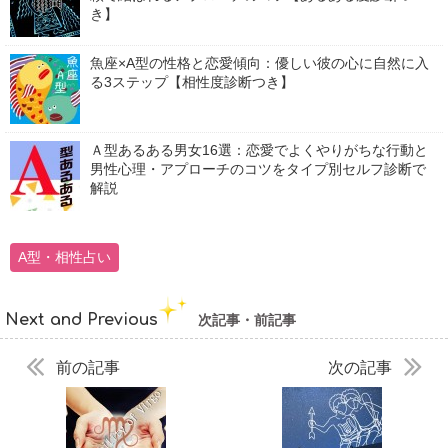
き】
魚座×A型の性格と恋愛傾向：優しい彼の心に自然に入
る3ステップ【相性度診断つき】
Ａ型あるある男女16選：恋愛でよくやりがちな行動と
男性心理・アプローチのコツをタイプ別セルフ診断で
解説
A型・相性占い
Next and Previous
次記事・前記事
前の記事
次の記事