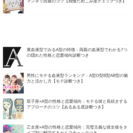
マンネリ回避のコツ【我慢ためこみ度チェックつき】
裏血液型でみるA型の特徴：両親の血液型でわかる7つ
の隠れた性格と恋愛傾向診断つき
男性にモテる血液型ランキング：A型O型B型AB型の魅
力と活かし方【モテ診断つき】
双子座×A型の性格と恋愛傾向：モテる彼と長続きする
アプローチのコツ【あるある度診断つき】
乙女座×A型の性格と恋愛傾向：完璧主義な彼女彼をタ
イプ別に解説するセルフチェックつき